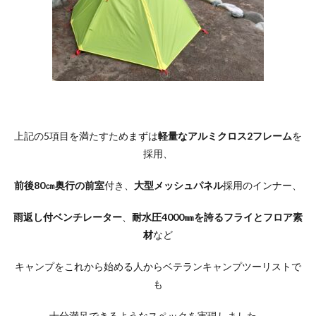
上記の5項目を満たすためまずは
軽量なアルミクロス2フレーム
を
採用、
前後80㎝奥行の前室
付き、
大型メッシュパネル
採用のインナー、
雨返し付ベンチレーター
、
耐水圧4000㎜を誇るフライとフロア素
材
など
キャンプをこれから始める人からベテランキャンプツーリストで
も
十分満足できるようなスペックを実現しました。