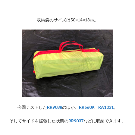
収納袋のサイズは50×14×13㎝。
今回テストした
RR9038
のほか、
RR5609
、
RA1031
、
そしてサイドを拡張した状態の
RR9037
などに収納できます。