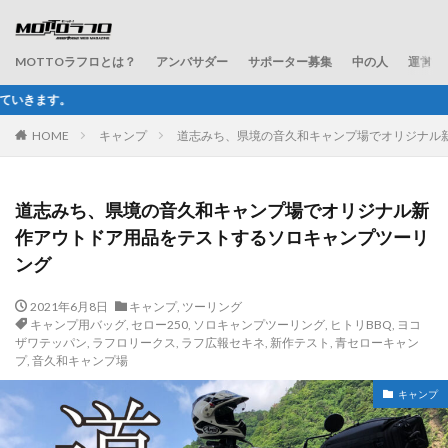
MOTTOラフロとは？
アンバサダー
サポーター募集
中の人
運営会
ラフ＆ロードが配信す
HOME
キャンプ
道志みち、県境の音久和キャンプ場でオリジナル
道志みち、県境の音久和キャンプ場でオリジナル新
作アウトドア用品をテストするソロキャンプツーリ
ング
2021年6月8日
キャンプ
,
ツーリング
キャンプ用バッグ
,
セロー250
,
ソロキャンプツーリング
,
ヒトリBBQ
,
ヨコ
ザワテッパン
,
ラフロリークス
,
ラフ広報セキネ
,
新作テスト
,
青セローキャン
プ
,
音久和キャンプ場
キャンプ