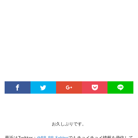
お久しぶりです。
最近はTwitter：
@RR_PR_Sekine
でもチョイチョイ情報を発信して