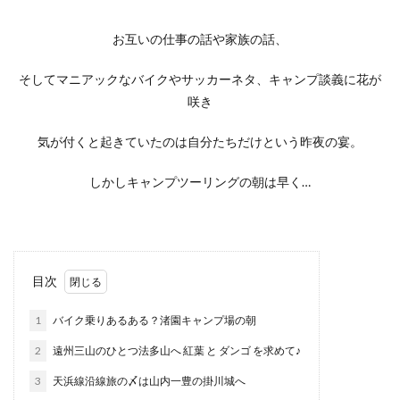
お互いの仕事の話や家族の話、
そしてマニアックなバイクやサッカーネタ、キャンプ談義に花が
咲き
気が付くと起きていたのは自分たちだけという昨夜の宴。
しかしキャンプツーリングの朝は早く…
目次
1
バイク乗りあるある？渚園キャンプ場の朝
2
遠州三山のひとつ法多山へ 紅葉 と ダンゴ を求めて♪
3
天浜線沿線旅の〆は山内一豊の掛川城へ