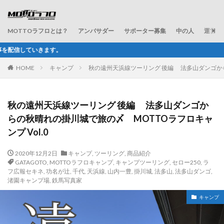
MOTTOラフロとは？
アンバサダー
サポーター募集
中の人
運営会
ラフ＆ロードが配信するWE
HOME
キャンプ
秋の遠州天浜線ツーリング 後編 法多山ダンゴからの
秋の遠州天浜線ツーリング 後編 法多山ダンゴか
らの秋晴れの掛川城で旅の〆 MOTTOラフロキャ
ンプ Vol.0
2020年12月2日
キャンプ
,
ツーリング
,
商品紹介
GATAGOTO
,
MOTTOラフロキャンプ
,
キャンプツーリング
,
セロー250
,
ラ
フ広報セキネ
,
功名が辻
,
千代
,
天浜線
,
山内一豊
,
掛川城
,
法多山
,
法多山ダンゴ
,
渚園キャンプ場
,
鉄馬写真家
キャンプ