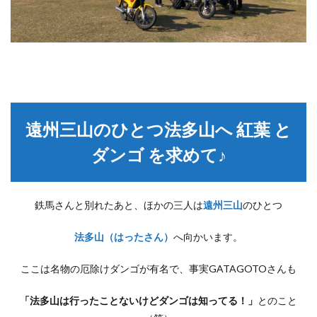
遠州三山のひとつ法多山へ 紅葉 と
ダンゴ を求めて♪
鉄馬さんと別れたあと、ほかの三人は
遠州三山
のひとつ
法多山（はったさん）
へ向かいます。
ここは名物の厄除けダンゴが有名で、事実GATAGOTOさんも
「法多山は行ったことないけどダンゴは知ってる！」
とのこと