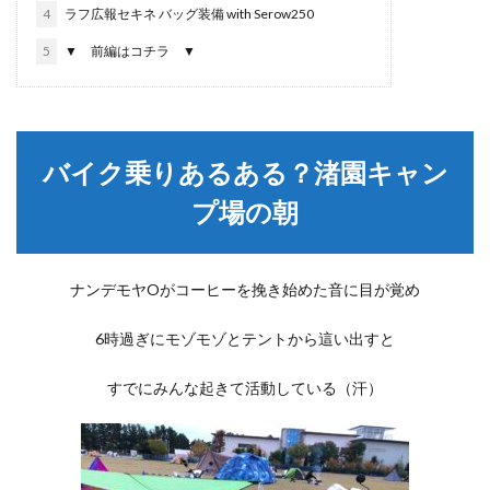
4
ラフ広報セキネ バッグ装備 with Serow250
5
▼ 前編はコチラ ▼
バイク乗りあるある？渚園キャン
プ場の朝
ナンデモヤOがコーヒーを挽き始めた音に目が覚め
6時過ぎにモゾモゾとテントから這い出すと
すでにみんな起きて活動している（汗）