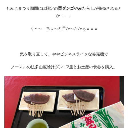
もみじまつり期間には限定の
栗ダンゴ
や
みたらし
が発売されると
か！！！
く～っ！ちょっと早かったかぁｗｗｗ
気を取り直して、ややビジネスライクな券売機で
ノーマルの法多山厄除けダンゴ2皿とお土産の食券を購入。