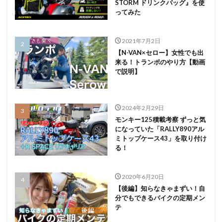
STORM ドリンクバッグ』を使
ってみた
2021年7月2日
【N-VAN×セロー】女性でも出
来る！トランポのやり方【動画
で説明】
2024年2月29日
モンキー125積載考察 ずっと気
になっていた「RALLY890アル
ミトップケース43」を取り付け
る！
2020年6月20日
【後編】知らなきゃまずい！自
分でもできるバイクの定期メン
テ