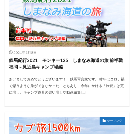
2021年1月8日
鉄馬紀行2021 モンキー125 しまなみ海道の旅 前半戦
福岡～見近島キャンプ場編
あけましておめでとうございます！ 鉄馬写真家です。 昨年はコロナ禍
で思うような旅ができなかったこともあり、今年にかける「旅愛」は更
に増し、キャンプ道具の買い増しや動画編集 […]
ツーリング