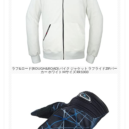
ラフ&ロード(ROUGH&ROAD) バイク ジャケット ラフライドZIPパー
カー ホワイト Mサイズ RR1003