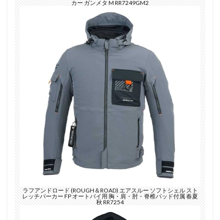
カー ガンメタ M RR7249GM2
ラフアンドロード (ROUGH＆ROAD) エアスルー ソフトシェル スト
レッチパーカー FP オートバイ用 胸・肩・肘・脊椎パッド付属 春夏
秋 RR7254