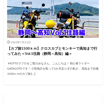
2020年7月31日
【カブ旅1500ｋｍ】クロスカブとモンキーで高知まで行
ってみた＜Vol.1往路（静岡～高知）編＞
MOTTOラフロをご覧のみなさん、こんにちは！ 初心者ライダー
GATAGOTOです！ 小型免許を取って2か月足らずの私が、 高知まで往復
1500ｋｍのカブ旅 […]