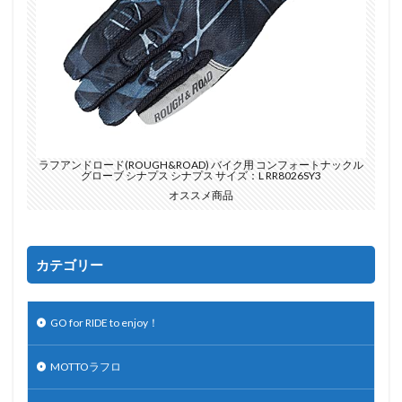
ラフアンドロード(ROUGH&ROAD) バイク用 コンフォートナックル
グローブ シナプス シナプス サイズ：L RR8026SY3
オススメ商品
カテゴリー
GO for RIDE to enjoy！
MOTTOラフロ