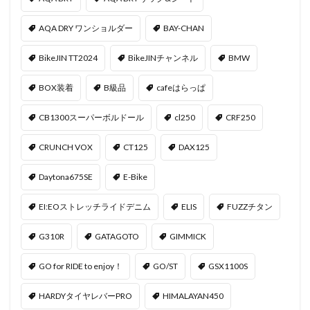
AQA DRY ワンショルダー
BAY-CHAN
BikeJIN TT2024
BikeJINチャンネル
BMW
BOX装着
B級品
cafeはらっぱ
CB1300スーパーボルドール
cl250
CRF250
CRUNCH VOX
CT125
DAX125
Daytona675SE
E-Bike
EI:EOストレッチライドデニム
ELIS
FUZZチタン
G310R
GATAGOTO
GIMMICK
GO for RIDE to enjoy！
GO/ST
GSX1100S
HARDYタイヤレバーPRO
HIMALAYAN450