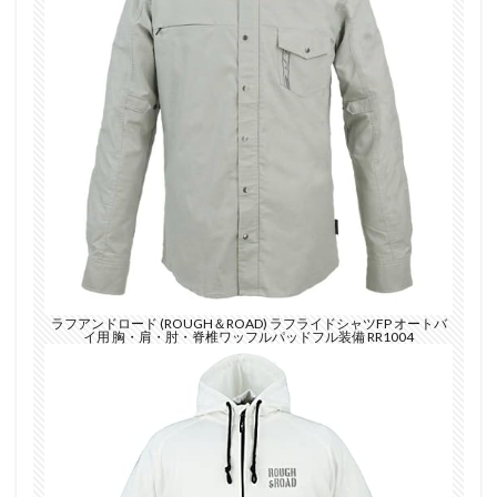
ラフアンドロード (ROUGH＆ROAD) ラフライドシャツFP オートバ
イ用 胸・肩・肘・脊椎ワッフルパッドフル装備 RR1004