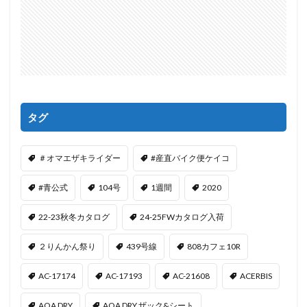
タグ
＃オマエザキライダー
#産直バイク便ケイコ
#青公式
104号
1週間
2020
22-23秋冬カタログ
24-25FWカタログ入荷
２りんかん祭り
439号線
808カフェ10R
AC-17174
AC-17193
AC-21608
ACERBIS
AQA DRY
AQA DRY ザック&シート