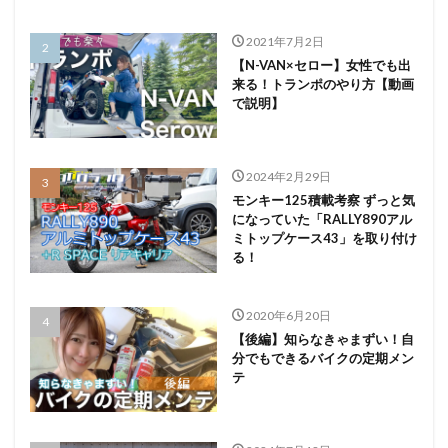
2021年7月2日
【N-VAN×セロー】女性でも出
来る！トランポのやり方【動画
で説明】
2024年2月29日
モンキー125積載考察 ずっと気
になっていた「RALLY890アル
ミトップケース43」を取り付け
る！
2020年6月20日
【後編】知らなきゃまずい！自
分でもできるバイクの定期メン
テ