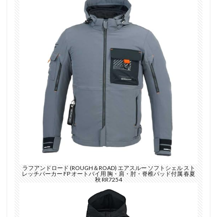
ラフアンドロード (ROUGH＆ROAD) エアスルー ソフトシェル スト
レッチパーカー FP オートバイ用 胸・肩・肘・脊椎パッド付属 春夏
秋 RR7254