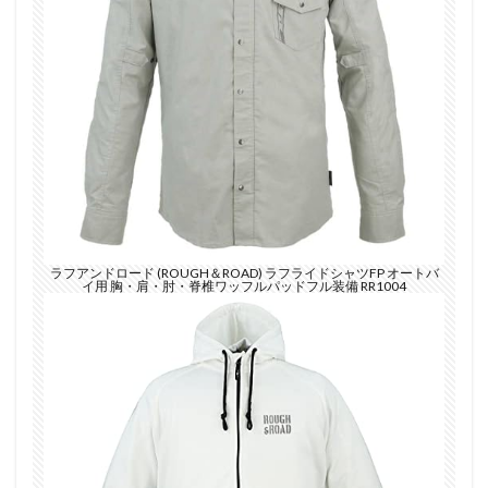
ラフアンドロード (ROUGH＆ROAD) ラフライドシャツFP オートバ
イ用 胸・肩・肘・脊椎ワッフルパッドフル装備 RR1004