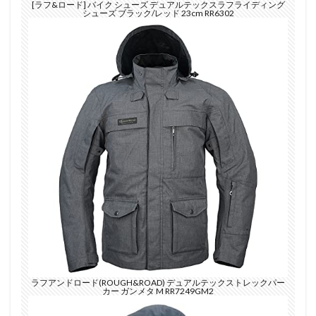
[ラフ&ロード] バイク シューズ デュアルテックスラフライディング
シューズ ブラック/レッド 23cm RR6302
ラフアンドロード(ROUGH&ROAD) デュアルテックストレックパー
カー ガンメタ M RR7249GM2