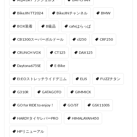
BikeJIN TT2024
BikeJINチャンネル
BMW
BOX装着
B級品
cafeはらっぱ
CB1300スーパーボルドール
cl250
CRF250
CRUNCH VOX
CT125
DAX125
Daytona675SE
E-Bike
EI:EOストレッチライドデニム
ELIS
FUZZチタン
G310R
GATAGOTO
GIMMICK
GO for RIDE to enjoy！
GO/ST
GSX1100S
HARDYタイヤレバーPRO
HIMALAYAN450
HPリニューアル