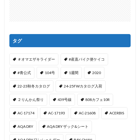
タグ
＃オマエザキライダー
#産直バイク便ケイコ
#青公式
104号
1週間
2020
22-23秋冬カタログ
24-25FWカタログ入荷
２りんかん祭り
439号線
808カフェ10R
AC-17174
AC-17193
AC-21608
ACERBIS
AQA DRY
AQA DRY ザック&シート
AQA DRY ワンショルダー
BAY-CHAN