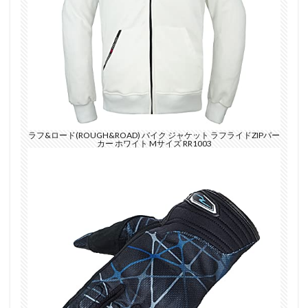
ラフ&ロード(ROUGH&ROAD) バイク ジャケット ラフライドZIPパー
カー ホワイト Mサイズ RR1003