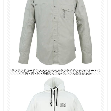
ラフアンドロード (ROUGH＆ROAD) ラフライドシャツFP オートバ
イ用 胸・肩・肘・脊椎ワッフルパッドフル装備 RR1004