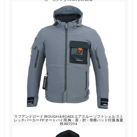
ラフアンドロード (ROUGH＆ROAD) エアスルー ソフトシェル スト
レッチパーカー FP オートバイ用 胸・肩・肘・脊椎パッド付属 春夏
秋 RR7254