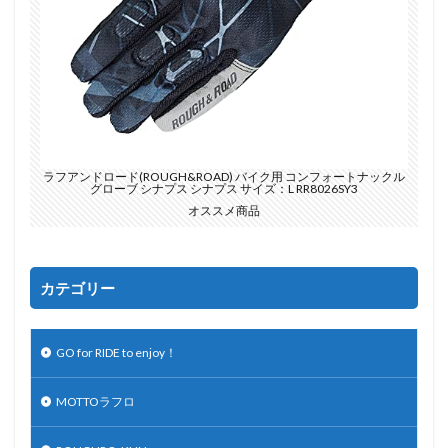
ラフアンドロード(ROUGH&ROAD) バイク用 コンフォートナックル
グローブ シナプス シナプス サイズ：L RR8026SY3
オススメ商品
カテゴリー
GO for RIDE to enjoy！
MOTTOラフロ