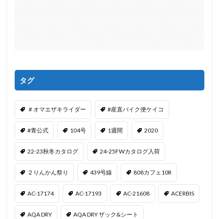
タグ
＃オマエザキライダー
#産直バイク便ケイコ
#青公式
104号
1週間
2020
22-23秋冬カタログ
24-25FWカタログ入荷
２りんかん祭り
439号線
808カフェ10R
AC-17174
AC-17193
AC-21608
ACERBIS
AQA DRY
AQA DRY ザック&シート