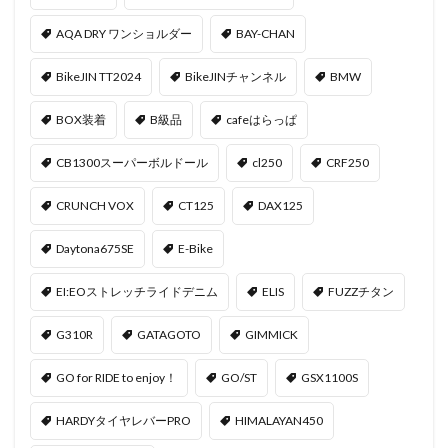
AQA DRY ワンショルダー
BAY-CHAN
BikeJIN TT2024
BikeJINチャンネル
BMW
BOX装着
B級品
cafeはらっぱ
CB1300スーパーボルドール
cl250
CRF250
CRUNCH VOX
CT125
DAX125
Daytona675SE
E-Bike
EI:EOストレッチライドデニム
ELIS
FUZZチタン
G310R
GATAGOTO
GIMMICK
GO for RIDE to enjoy！
GO/ST
GSX1100S
HARDYタイヤレバーPRO
HIMALAYAN450