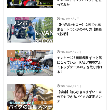
ってみた
2021年7月2日
【N-VAN×セロー】女性でも出
来る！トランポのやり方【動画
で説明】
2024年2月29日
モンキー125積載考察 ずっと気
になっていた「RALLY890アル
ミトップケース43」を取り付け
る！
2020年6月20日
【後編】知らなきゃまずい！自
分でもできるバイクの定期メン
テ