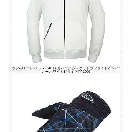
ラフ&ロード(ROUGH&ROAD) バイク ジャケット ラフライドZIPパー
カー ホワイト Mサイズ RR1003