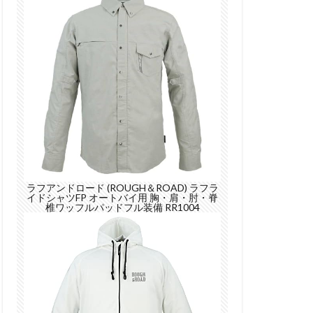
ラフアンドロード (ROUGH＆ROAD) ラフラ
イドシャツFP オートバイ用 胸・肩・肘・脊
椎ワッフルパッドフル装備 RR1004