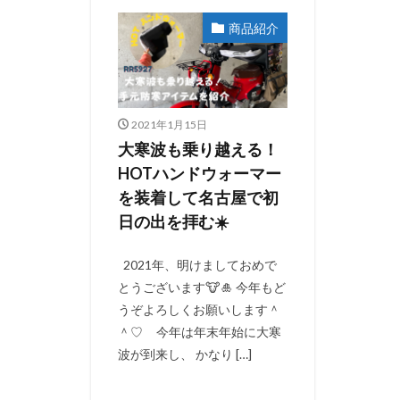
商品紹介
2021年1月15日
大寒波も乗り越える！
HOTハンドウォーマー
を装着して名古屋で初
日の出を拝む☀️
2021年、明けましておめで
とうございます🐮🎍 今年もど
うぞよろしくお願いします＾
＾♡ 今年は年末年始に大寒
波が到来し、 かなり […]