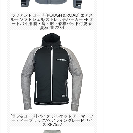
ラフアンドロード (ROUGH＆ROAD) エアス
ルー ソフトシェル ストレッチパーカー FP オ
ートバイ用 胸・肩・肘・脊椎パッド付属 春
夏秋 RR7254
[ラフ&ロード] バイク ジャケット アーマーフ
ーディー ブラック/ヘアライングレー Mサイ
ズ RR7557