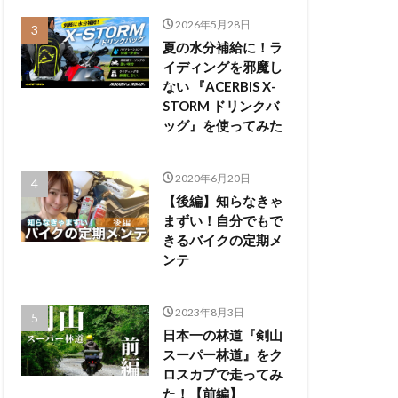
2026年5月28日
夏の水分補給に！ラ
イディングを邪魔し
ない 『ACERBIS X-
STORM ドリンクバ
ッグ』を使ってみた
2020年6月20日
【後編】知らなきゃ
まずい！自分でもで
きるバイクの定期メ
ンテ
2023年8月3日
日本一の林道『剣山
スーパー林道』をク
ロスカブで走ってみ
た！【前編】