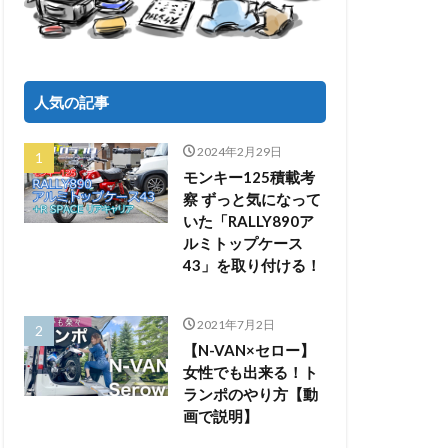
人気の記事
2024年2月29日
モンキー125積載考
察 ずっと気になって
いた「RALLY890ア
ルミトップケース
43」を取り付ける！
2021年7月2日
【N-VAN×セロー】
女性でも出来る！ト
ランポのやり方【動
画で説明】