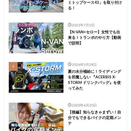
ミトップケース43」を取り付け
る！
2021年7月2日
【N-VAN×セロー】女性でも出
来る！トランポのやり方【動画
で説明】
2026年5月28日
夏の水分補給に！ライディング
を邪魔しない 『ACERBIS X-
STORM ドリンクバッグ』を使
ってみた
2020年6月20日
【後編】知らなきゃまずい！自
分でもできるバイクの定期メン
テ