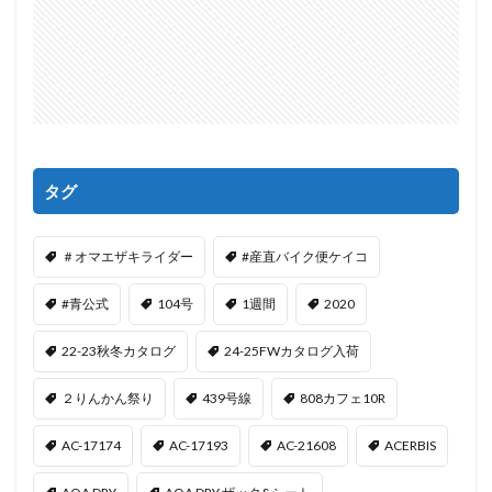
タグ
＃オマエザキライダー
#産直バイク便ケイコ
#青公式
104号
1週間
2020
22-23秋冬カタログ
24-25FWカタログ入荷
２りんかん祭り
439号線
808カフェ10R
AC-17174
AC-17193
AC-21608
ACERBIS