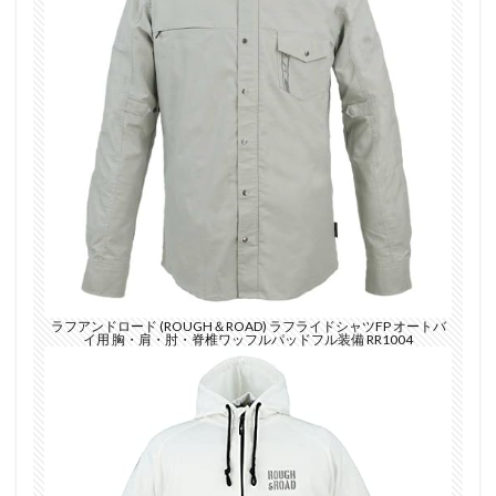
ラフアンドロード (ROUGH＆ROAD) ラフライドシャツFP オートバ
イ用 胸・肩・肘・脊椎ワッフルパッドフル装備 RR1004