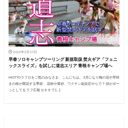
2022年3月17日
早春ソロキャンプツーリング 新規取扱 焚火ギア「フェニ
ックスライズ」を試しに道志エリア 青根キャンプ場へ
MOTTOラフロをご覧のみなさま、こんにちは。 3月になり梅の花や早咲
きの桜が開花する季節、 花粉や黄砂、ワクチン副反応やらで？ 頭がボー
っとしてる ラフ広報 セキネ で […]