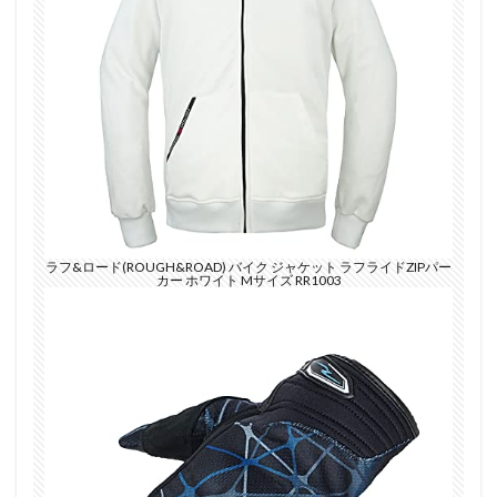
ラフ&ロード(ROUGH&ROAD) バイク ジャケット ラフライドZIPパー
カー ホワイト Mサイズ RR1003