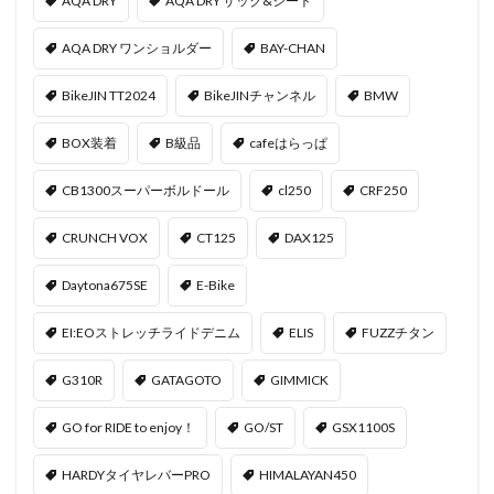
AQA DRY
AQA DRY ザック&シート
AQA DRY ワンショルダー
BAY-CHAN
BikeJIN TT2024
BikeJINチャンネル
BMW
BOX装着
B級品
cafeはらっぱ
CB1300スーパーボルドール
cl250
CRF250
CRUNCH VOX
CT125
DAX125
Daytona675SE
E-Bike
EI:EOストレッチライドデニム
ELIS
FUZZチタン
G310R
GATAGOTO
GIMMICK
GO for RIDE to enjoy！
GO/ST
GSX1100S
HARDYタイヤレバーPRO
HIMALAYAN450