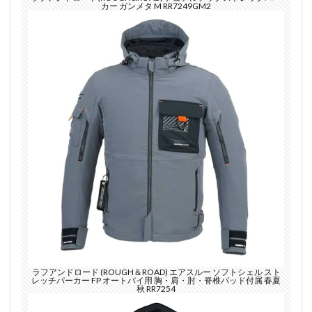
カー ガンメタ M RR7249GM2
ラフアンドロード (ROUGH＆ROAD) エアスルー ソフトシェル スト
レッチパーカー FP オートバイ用 胸・肩・肘・脊椎パッド付属 春夏
秋 RR7254