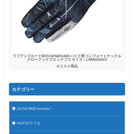
ラフアンドロード(ROUGH&ROAD) バイク用 コンフォートナックル
グローブ シナプス シナプス サイズ：L RR8026SY3
オススメ商品
カテゴリー
GO for RIDE to enjoy！
MOTTOラフロ