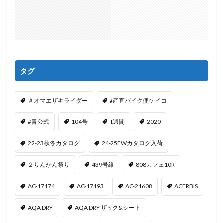
タグ
＃オマエザキライダー
#産直バイク便ケイコ
#青公式
104号
1週間
2020
22-23秋冬カタログ
24-25FWカタログ入荷
２りんかん祭り
439号線
808カフェ10R
AC-17174
AC-17193
AC-21608
ACERBIS
AQA DRY
AQA DRY ザック&シート