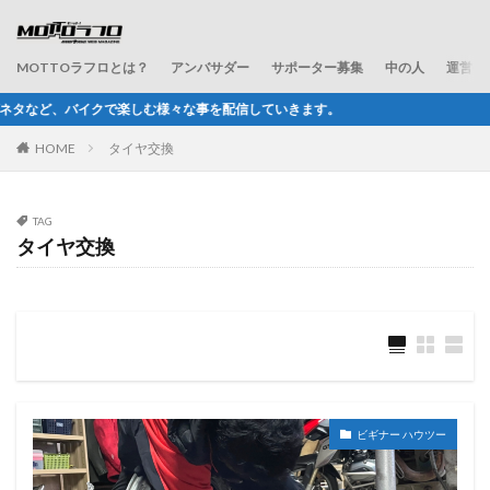
MOTTOラフロとは？
アンバサダー
サポーター募集
中の人
運営会
む様々な事を配信していきます。
HOME
タイヤ交換
TAG
タイヤ交換
ビギナー ハウツー