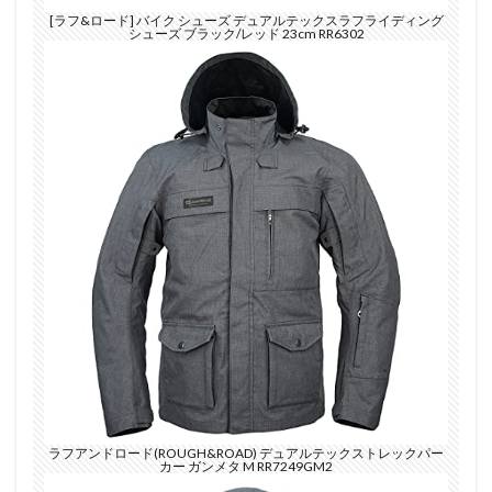
[ラフ&ロード] バイク シューズ デュアルテックスラフライディング
シューズ ブラック/レッド 23cm RR6302
ラフアンドロード(ROUGH&ROAD) デュアルテックストレックパー
カー ガンメタ M RR7249GM2