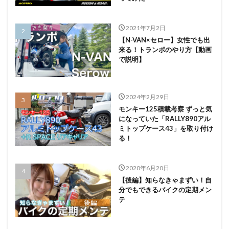
2021年7月2日
【N-VAN×セロー】女性でも出
来る！トランポのやり方【動画
で説明】
2024年2月29日
モンキー125積載考察 ずっと気
になっていた「RALLY890アル
ミトップケース43」を取り付け
る！
2020年6月20日
【後編】知らなきゃまずい！自
分でもできるバイクの定期メン
テ