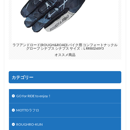
ラフアンドロード(ROUGH&ROAD) バイク用 コンフォートナックル
グローブ シナプス シナプス サイズ：L RR8026SY3
オススメ商品
カテゴリー
GO for RIDE to enjoy！
MOTTOラフロ
ROUGHRO-KUN