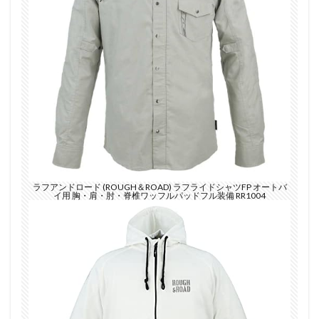
ラフアンドロード (ROUGH＆ROAD) ラフライドシャツFP オートバ
イ用 胸・肩・肘・脊椎ワッフルパッドフル装備 RR1004