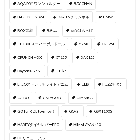
AQA DRY ワンショルダー
BAY-CHAN
BikeJIN TT2024
BikeJINチャンネル
BMW
BOX装着
B級品
cafeはらっぱ
CB1300スーパーボルドール
cl250
CRF250
CRUNCH VOX
CT125
DAX125
Daytona675SE
E-Bike
EI:EOストレッチライドデニム
ELIS
FUZZチタン
G310R
GATAGOTO
GIMMICK
GO for RIDE to enjoy！
GO/ST
GSX1100S
HARDYタイヤレバーPRO
HIMALAYAN450
HPリニューアル