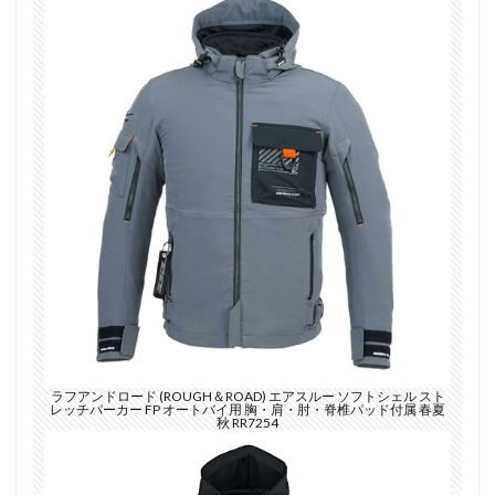
ラフアンドロード (ROUGH＆ROAD) エアスルー ソフトシェル スト
レッチパーカー FP オートバイ用 胸・肩・肘・脊椎パッド付属 春夏
秋 RR7254