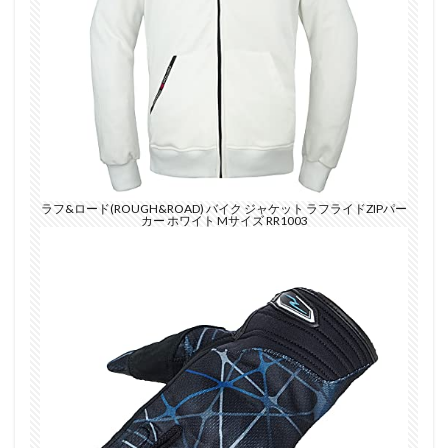
ラフ&ロード(ROUGH&ROAD) バイク ジャケット ラフライドZIPパー
カー ホワイト Mサイズ RR1003