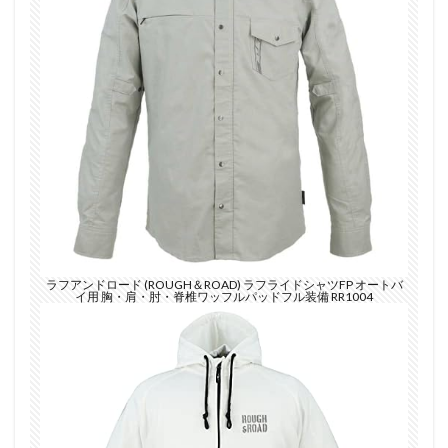
ラフアンドロード (ROUGH＆ROAD) ラフライドシャツFP オートバ
イ用 胸・肩・肘・脊椎ワッフルパッドフル装備 RR1004