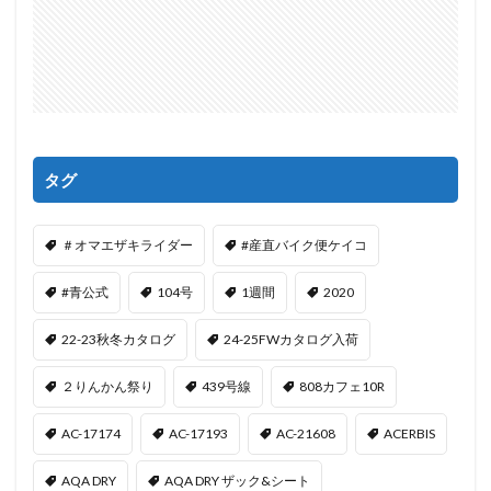
タグ
＃オマエザキライダー
#産直バイク便ケイコ
#青公式
104号
1週間
2020
22-23秋冬カタログ
24-25FWカタログ入荷
２りんかん祭り
439号線
808カフェ10R
AC-17174
AC-17193
AC-21608
ACERBIS
AQA DRY
AQA DRY ザック&シート