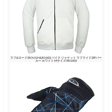
ラフ&ロード(ROUGH&ROAD) バイク ジャケット ラフライドZIPパー
カー ホワイト Mサイズ RR1003