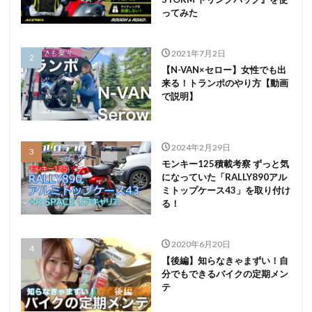
ってみた
2021年7月2日
【N-VAN×セロー】女性でも出
来る！トランポのやり方【動画
で説明】
2024年2月29日
モンキー125積載考察 ずっと気
になっていた「RALLY890アル
ミトップケース43」を取り付け
る！
2020年6月20日
【後編】知らなきゃまずい！自
分でもできるバイクの定期メン
テ