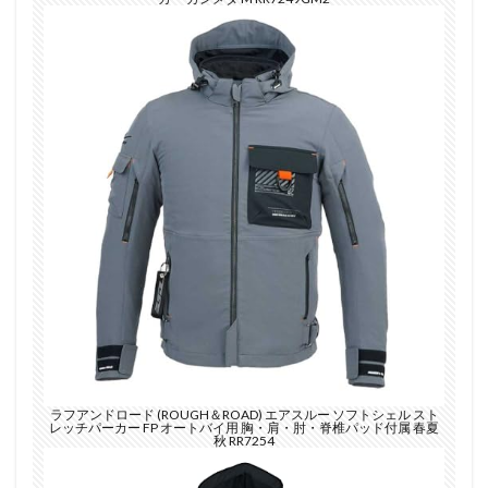
ラフアンドロード (ROUGH＆ROAD) エアスルー ソフトシェル スト
レッチパーカー FP オートバイ用 胸・肩・肘・脊椎パッド付属 春夏
秋 RR7254