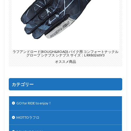
ラフアンドロード(ROUGH&ROAD) バイク用 コンフォートナックル
グローブ シナプス シナプス サイズ：L RR8026SY3
オススメ商品
カテゴリー
GO for RIDE to enjoy！
MOTTOラフロ