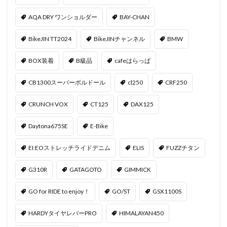
AQA DRY ワンショルダー
BAY-CHAN
BikeJIN TT2024
BikeJINチャンネル
BMW
BOX装着
B級品
cafeはらっぱ
CB1300スーパーボルドール
cl250
CRF250
CRUNCH VOX
CT125
DAX125
Daytona675SE
E-Bike
EI:EOストレッチライドデニム
ELIS
FUZZチタン
G310R
GATAGOTO
GIMMICK
GO for RIDE to enjoy！
GO/ST
GSX1100S
HARDYタイヤレバーPRO
HIMALAYAN450