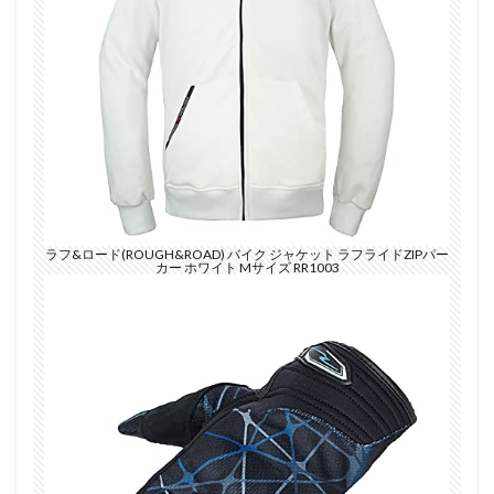
ラフ&ロード(ROUGH&ROAD) バイク ジャケット ラフライドZIPパー
カー ホワイト Mサイズ RR1003