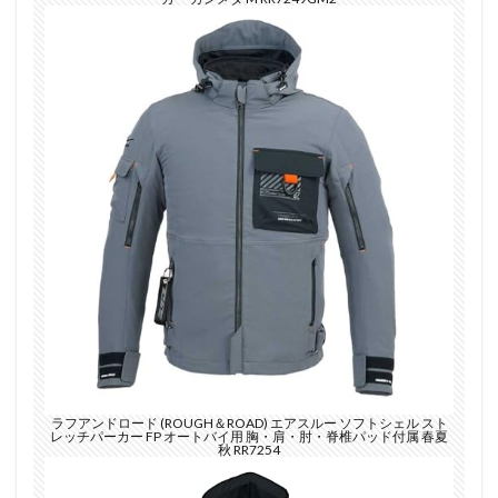
ラフアンドロード (ROUGH＆ROAD) エアスルー ソフトシェル スト
レッチパーカー FP オートバイ用 胸・肩・肘・脊椎パッド付属 春夏
秋 RR7254