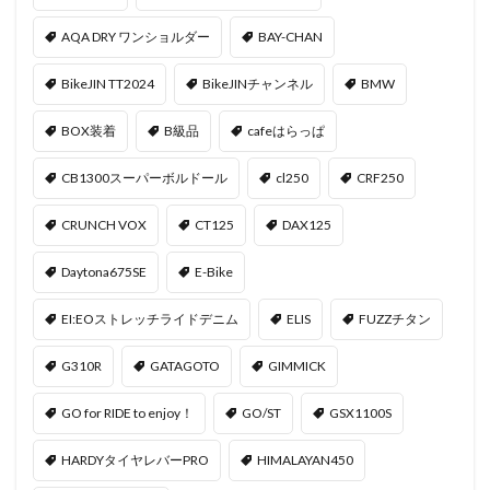
AQA DRY ワンショルダー
BAY-CHAN
BikeJIN TT2024
BikeJINチャンネル
BMW
BOX装着
B級品
cafeはらっぱ
CB1300スーパーボルドール
cl250
CRF250
CRUNCH VOX
CT125
DAX125
Daytona675SE
E-Bike
EI:EOストレッチライドデニム
ELIS
FUZZチタン
G310R
GATAGOTO
GIMMICK
GO for RIDE to enjoy！
GO/ST
GSX1100S
HARDYタイヤレバーPRO
HIMALAYAN450