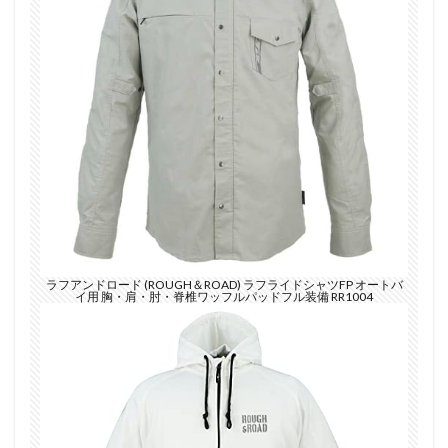
ラフアンドロード (ROUGH＆ROAD) ラフライドシャツFP オートバ
イ用 胸・肩・肘・脊椎ワッフルパッドフル装備 RR1004