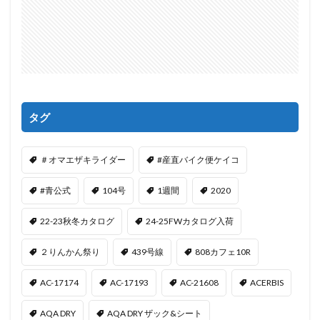
タグ
＃オマエザキライダー
#産直バイク便ケイコ
#青公式
104号
1週間
2020
22-23秋冬カタログ
24-25FWカタログ入荷
２りんかん祭り
439号線
808カフェ10R
AC-17174
AC-17193
AC-21608
ACERBIS
AQA DRY
AQA DRY ザック&シート