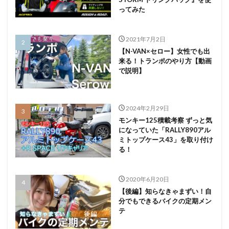
ってみた
2021年7月2日
【N-VAN×セロー】女性でも出
来る！トランポのやり方【動画
で説明】
2024年2月29日
モンキー125積載考察 ずっと気
になっていた「RALLY890アル
ミトップケース43」を取り付け
る！
2020年6月20日
【後編】知らなきゃまずい！自
分でもできるバイクの定期メン
テ