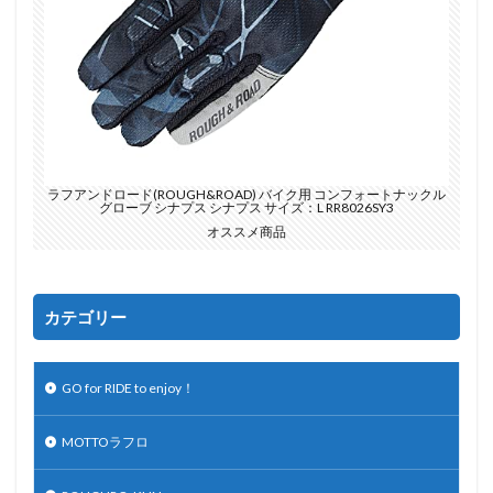
ラフアンドロード(ROUGH&ROAD) バイク用 コンフォートナックル
グローブ シナプス シナプス サイズ：L RR8026SY3
オススメ商品
カテゴリー
GO for RIDE to enjoy！
MOTTOラフロ