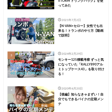
STORM ドリンクバッグ』を使
ってみた
2021年7月2日
【N-VAN×セロー】女性でも出
来る！トランポのやり方【動画
で説明】
2024年2月29日
モンキー125積載考察 ずっと気
になっていた「RALLY890アル
ミトップケース43」を取り付け
る！
2020年6月20日
【後編】知らなきゃまずい！自
分でもできるバイクの定期メン
テ