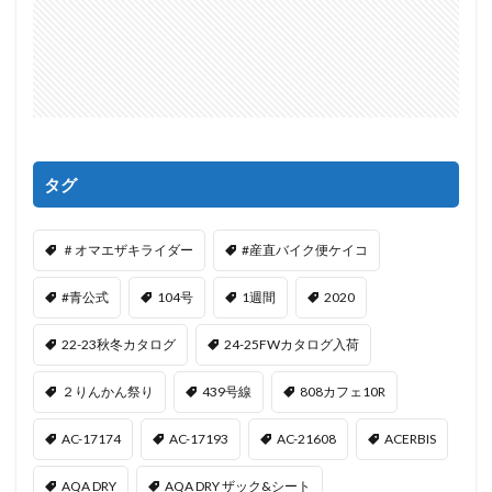
タグ
＃オマエザキライダー
#産直バイク便ケイコ
#青公式
104号
1週間
2020
22-23秋冬カタログ
24-25FWカタログ入荷
２りんかん祭り
439号線
808カフェ10R
AC-17174
AC-17193
AC-21608
ACERBIS
AQA DRY
AQA DRY ザック&シート