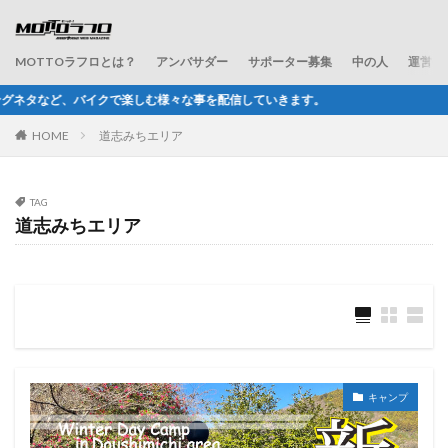
MOTTOラフロとは？
アンバサダー
サポーター募集
中の人
運営会
む様々な事を配信していきます。
HOME
道志みちエリア
TAG
道志みちエリア
キャンプ