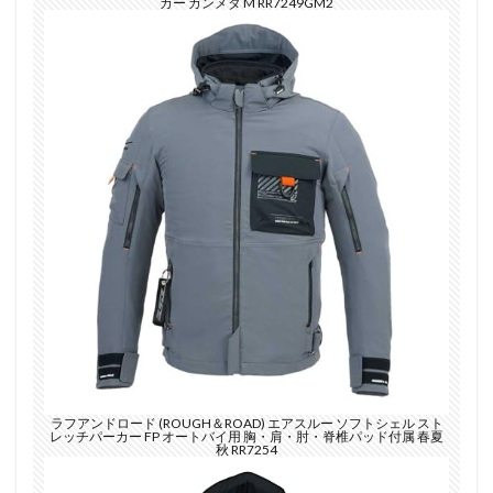
カー ガンメタ M RR7249GM2
ラフアンドロード (ROUGH＆ROAD) エアスルー ソフトシェル スト
レッチパーカー FP オートバイ用 胸・肩・肘・脊椎パッド付属 春夏
秋 RR7254