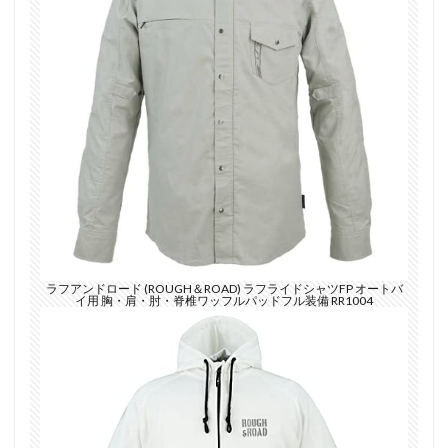
ラフアンドロード (ROUGH＆ROAD) ラフライドシャツFP オートバ
イ用 胸・肩・肘・脊椎ワッフルパッドフル装備 RR1004