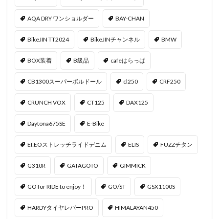
AQA DRY ワンショルダー
BAY-CHAN
BikeJIN TT2024
BikeJINチャンネル
BMW
BOX装着
B級品
cafeはらっぱ
CB1300スーパーボルドール
cl250
CRF250
CRUNCH VOX
CT125
DAX125
Daytona675SE
E-Bike
EI:EOストレッチライドデニム
ELIS
FUZZチタン
G310R
GATAGOTO
GIMMICK
GO for RIDE to enjoy！
GO/ST
GSX1100S
HARDYタイヤレバーPRO
HIMALAYAN450