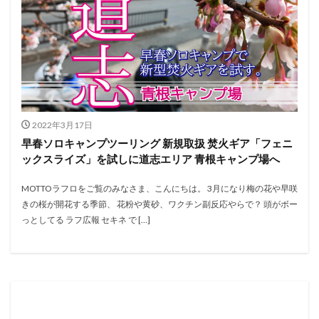
2022年3月17日
早春ソロキャンプツーリング 新規取扱 焚火ギア「フェニ
ックスライズ」を試しに道志エリア 青根キャンプ場へ
MOTTOラフロをご覧のみなさま、こんにちは。 3月になり梅の花や早咲
きの桜が開花する季節、 花粉や黄砂、ワクチン副反応やらで？ 頭がボー
っとしてる ラフ広報 セキネ で […]