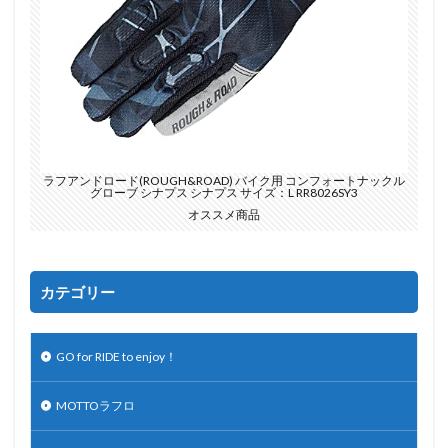
ラフアンドロード(ROUGH&ROAD) バイク用 コンフォートナックル
グローブ シナプス シナプス サイズ：L RR8026SY3
オススメ商品
カテゴリー
GO for RIDE to enjoy！
MOTTOラフロ