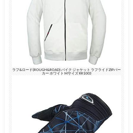
ラフ&ロード(ROUGH&ROAD) バイク ジャケット ラフライドZIPパー
カー ホワイト Mサイズ RR1003