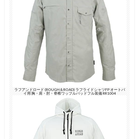
ラフアンドロード (ROUGH＆ROAD) ラフライドシャツFP オートバ
イ用 胸・肩・肘・脊椎ワッフルパッドフル装備 RR1004