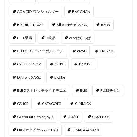
AQA DRY ワンショルダー
BAY-CHAN
BikeJIN TT2024
BikeJINチャンネル
BMW
BOX装着
B級品
cafeはらっぱ
CB1300スーパーボルドール
cl250
CRF250
CRUNCH VOX
CT125
DAX125
Daytona675SE
E-Bike
EI:EOストレッチライドデニム
ELIS
FUZZチタン
G310R
GATAGOTO
GIMMICK
GO for RIDE to enjoy！
GO/ST
GSX1100S
HARDYタイヤレバーPRO
HIMALAYAN450