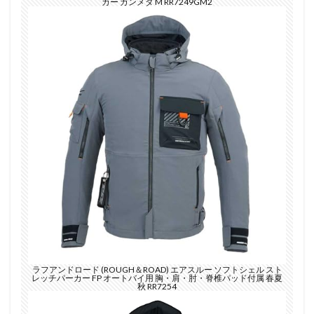
カー ガンメタ M RR7249GM2
ラフアンドロード (ROUGH＆ROAD) エアスルー ソフトシェル スト
レッチパーカー FP オートバイ用 胸・肩・肘・脊椎パッド付属 春夏
秋 RR7254