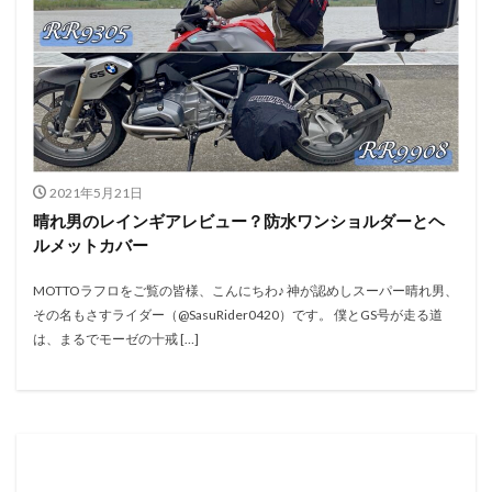
2021年5月21日
晴れ男のレインギアレビュー？防水ワンショルダーとヘ
ルメットカバー
MOTTOラフロをご覧の皆様、こんにちわ♪ 神が認めしスーパー晴れ男、
その名もさすライダー（@SasuRider0420）です。 僕とGS号が走る道
は、まるでモーゼの十戒 […]