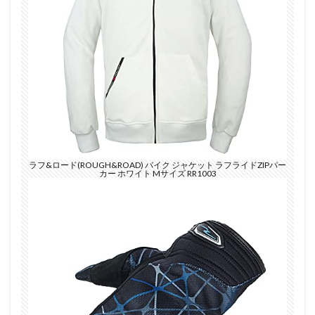
ラフ&ロード(ROUGH&ROAD) バイク ジャケット ラフライドZIPパー
カー ホワイト Mサイズ RR1003