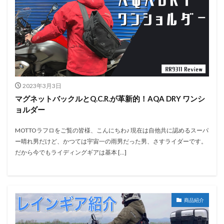
2023年3月3日
マグネットバックルとQ.C.R.が革新的！AQA DRY ワンシ
ョルダー
MOTTOラフロをご覧の皆様、こんにちわ♪ 現在は自他共に認めるスーパ
ー晴れ男だけど、かつては宇宙一の雨男だった男、さすライダーです。
だから今でもライディングギアは基本 […]
商品紹介