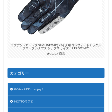
ラフアンドロード(ROUGH&ROAD) バイク用 コンフォートナックル
グローブ シナプス シナプス サイズ：L RR8026SY3
オススメ商品
カテゴリー
GO for RIDE to enjoy！
MOTTOラフロ