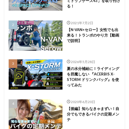
ミトップケース43」を取り付け
る！
2021年7月2日
【N-VAN×セロー】女性でも出
来る！トランポのやり方【動画
で説明】
2026年5月28日
夏の水分補給に！ライディング
を邪魔しない 『ACERBIS X-
STORM ドリンクバッグ』を使
ってみた
2020年6月20日
【後編】知らなきゃまずい！自
分でもできるバイクの定期メン
テ