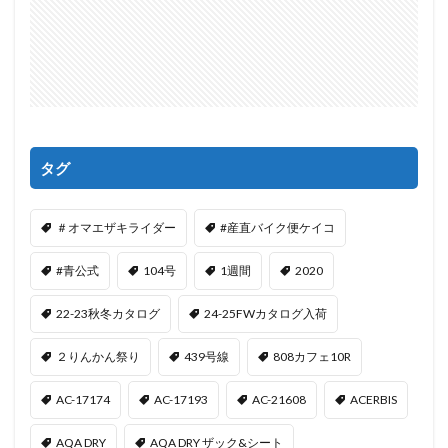
タグ
＃オマエザキライダー
#産直バイク便ケイコ
#青公式
104号
1週間
2020
22-23秋冬カタログ
24-25FWカタログ入荷
２りんかん祭り
439号線
808カフェ10R
AC-17174
AC-17193
AC-21608
ACERBIS
AQA DRY
AQA DRY ザック&シート