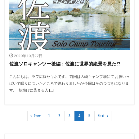
2020年10月27日
佐渡ソロキャンツー後編：佐渡に世界的絶景を見た!?
こんにちは。ラフ広報セキネです。 前回は入崎キャンプ場にて お腹いっ
ぱいで眠りについたところで終わりましたが 今回はそのつづきになりま
す。 朝焼けに染まる入 […]
Prev
1
2
3
4
5
Next