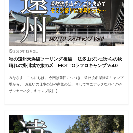
2020年12月2日
秋の遠州天浜線ツーリング 後編 法多山ダンゴからの秋
晴れの掛川城で旅の〆 MOTTOラフロキャンプ Vol.0
みなさま、こんにちは。 今回は前回につづき、遠州浜名湖渚園キャンプ
場から。 お互いの仕事の話や家族の話、 そしてマニアックなバイクや
サッカーネタ、キャンプ談 […]