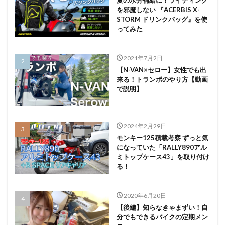
を邪魔しない 『ACERBIS X-
STORM ドリンクバッグ』を使
ってみた
2021年7月2日
【N-VAN×セロー】女性でも出
来る！トランポのやり方【動画
で説明】
2024年2月29日
モンキー125積載考察 ずっと気
になっていた「RALLY890アル
ミトップケース43」を取り付け
る！
2020年6月20日
【後編】知らなきゃまずい！自
分でもできるバイクの定期メン