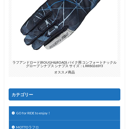
ラフアンドロード(ROUGH&ROAD) バイク用 コンフォートナックル
グローブ シナプス シナプス サイズ：L RR8026SY3
オススメ商品
カテゴリー
GO for RIDE to enjoy！
MOTTOラフロ