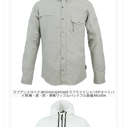
ラフアンドロード (ROUGH＆ROAD) ラフライドシャツFP オートバ
イ用 胸・肩・肘・脊椎ワッフルパッドフル装備 RR1004