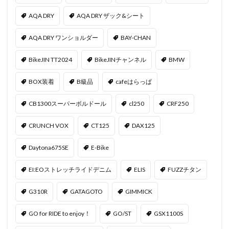
AQA DRY
AQA DRY ザック&シート
AQA DRY ワンショルダー
BAY-CHAN
BikeJIN TT2024
BikeJINチャンネル
BMW
BOX装着
B級品
cafeはらっぱ
CB1300スーパーボルドール
cl250
CRF250
CRUNCH VOX
CT125
DAX125
Daytona675SE
E-Bike
EI:EOストレッチライドデニム
ELIS
FUZZチタン
G310R
GATAGOTO
GIMMICK
GO for RIDE to enjoy！
GO/ST
GSX1100S