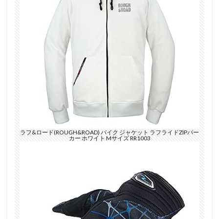
ラフ&ロード(ROUGH&ROAD) バイク ジャケット ラフライドZIPパー
カー ホワイト Mサイズ RR1003