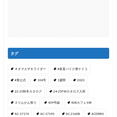
タグ
＃オマエザキライダー
#産直バイク便ケイコ
#青公式
104号
1週間
2020
22-23秋冬カタログ
24-25FWカタログ入荷
２りんかん祭り
439号線
808カフェ10R
AC-17174
AC-17193
AC-21608
ACERBIS