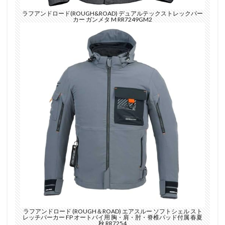
ラフアンドロード(ROUGH&ROAD) デュアルテックストレックパー
カー ガンメタ M RR7249GM2
ラフアンドロード (ROUGH＆ROAD) エアスルー ソフトシェル スト
レッチパーカー FP オートバイ用 胸・肩・肘・脊椎パッド付属 春夏
秋 RR7254