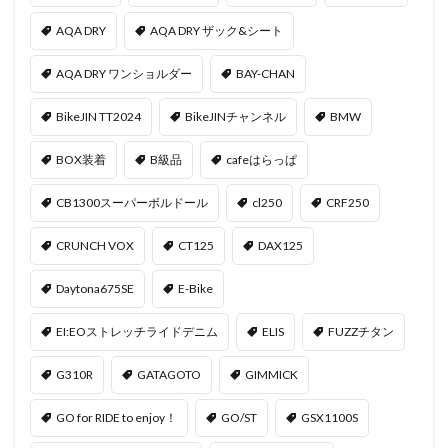
AQA DRY
AQA DRY ザック&シート
AQA DRY ワンショルダー
BAY-CHAN
BikeJIN TT2024
BikeJINチャンネル
BMW
BOX装着
B級品
cafeはらっぱ
CB1300スーパーボルドール
cl250
CRF250
CRUNCH VOX
CT125
DAX125
Daytona675SE
E-Bike
EI:EOストレッチライドデニム
ELIS
FUZZチタン
G310R
GATAGOTO
GIMMICK
GO for RIDE to enjoy！
GO/ST
GSX1100S