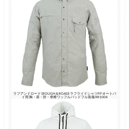
ラフアンドロード (ROUGH＆ROAD) ラフライドシャツFP オートバ
イ用 胸・肩・肘・脊椎ワッフルパッドフル装備 RR1004