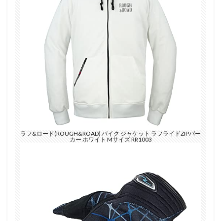
ラフ&ロード(ROUGH&ROAD) バイク ジャケット ラフライドZIPパー
カー ホワイト Mサイズ RR1003