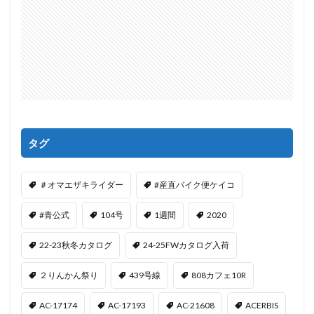
タグ
＃オマエザキライダー
#産直バイク便ケイコ
#青公式
104号
1週間
2020
22-23秋冬カタログ
24-25FWカタログ入荷
２りんかん祭り
439号線
808カフェ10R
AC-17174
AC-17193
AC-21608
ACERBIS