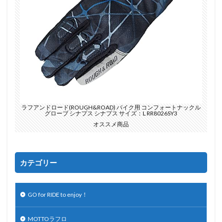
ラフアンドロード(ROUGH&ROAD) バイク用 コンフォートナックル
グローブ シナプス シナプス サイズ：L RR8026SY3
オススメ商品
カテゴリー
GO for RIDE to enjoy！
MOTTOラフロ