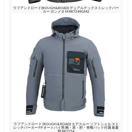
ラフアンドロード(ROUGH&ROAD) デュアルテックストレックパー
カー ガンメタ M RR7249GM2
ラフアンドロード (ROUGH＆ROAD) エアスルー ソフトシェル スト
レッチパーカー FP オートバイ用 胸・肩・肘・脊椎パッド付属 春夏
秋 RR7254