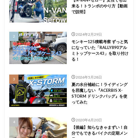
来る！トランポのやり方【動画
で説明】
2024年2月29日
モンキー125積載考察 ずっと気
になっていた「RALLY890アル
ミトップケース43」を取り付け
る！
2026年5月28日
夏の水分補給に！ライディング
を邪魔しない 『ACERBIS X-
STORM ドリンクバッグ』を使
ってみた
2020年6月20日
【後編】知らなきゃまずい！自
分でもできるバイクの定期メン