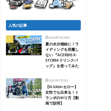
人気の記事
2026年5月28日
夏の水分補給に！ラ
イディングを邪魔し
ない 『ACERBIS X-
STORM ドリンクバ
ッグ』を使ってみた
2021年7月2日
【N-VAN×セロー】
女性でも出来る！ト
ランポのやり方【動
画で説明】