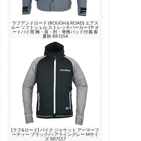
ラフアンドロード (ROUGH＆ROAD) エアス
ルー ソフトシェル ストレッチパーカー FP オ
ートバイ用 胸・肩・肘・脊椎パッド付属 春
夏秋 RR7254
[ラフ&ロード] バイク ジャケット アーマーフ
ーディー ブラック/ヘアライングレー Mサイ
ズ RR7557