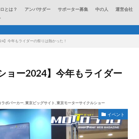
フロとは？
アンバサダー
サポーター募集
中の人
運営会社
プ
ラフ＆ロード
24】今年もライダーの祭りは熱かった！
ョー2024】今年もライダー
コラボパーカー
,
東京ビッグサイト
,
東京モーターサイクルショー
イベント