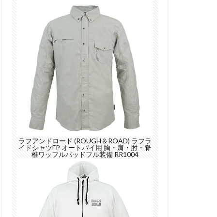
ラフアンドロード (ROUGH＆ROAD) ラフラ
イドシャツFP オートバイ用 胸・肩・肘・脊
椎ワッフルパッドフル装備 RR1004