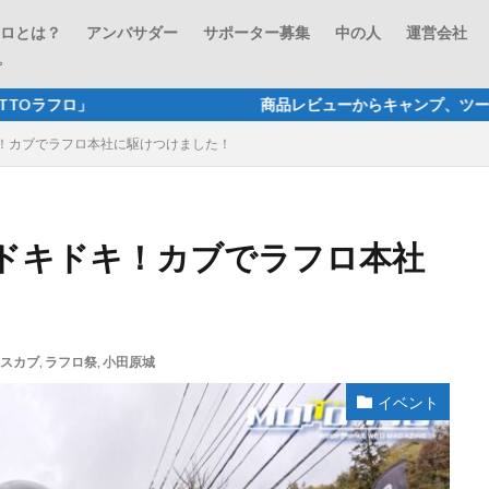
フロとは？
アンバサダー
サポーター募集
中の人
運営会社
プ
」 商品レビューからキャンプ、ツーリングネタなど、バイクで
！カブでラフロ本社に駆けつけました！
ドキドキ！カブでラフロ本社
スカブ
,
ラフロ祭
,
小田原城
イベント