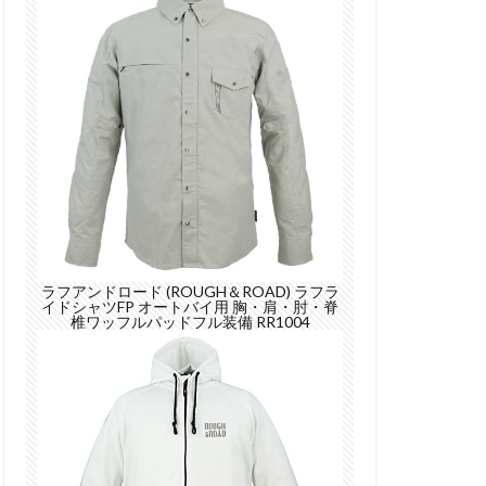
ラフアンドロード (ROUGH＆ROAD) ラフラ
イドシャツFP オートバイ用 胸・肩・肘・脊
椎ワッフルパッドフル装備 RR1004