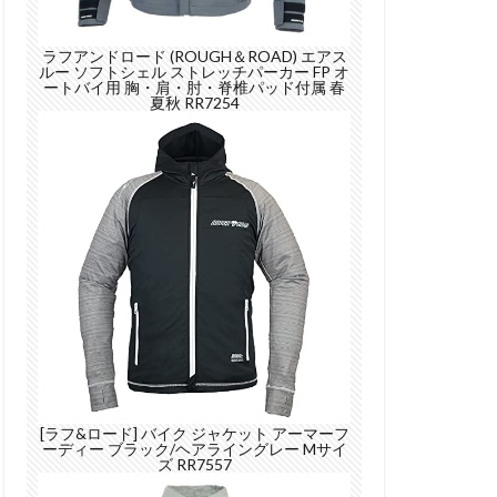
ラフアンドロード (ROUGH＆ROAD) エアス
ルー ソフトシェル ストレッチパーカー FP オ
ートバイ用 胸・肩・肘・脊椎パッド付属 春
夏秋 RR7254
[ラフ&ロード] バイク ジャケット アーマーフ
ーディー ブラック/ヘアライングレー Mサイ
ズ RR7557