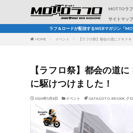
MOTTOラ
サイトマッ
ラフ＆ロードが配信するWEBマガジン「MOTTOラフロ
HOME
イベント
【ラフロ祭】都会の道にドキドキ
【ラフロ祭】都会の道に
に駆けつけました！
2026年5月8日
イベント
GATAGOTO
,
RR1004
,
クロ