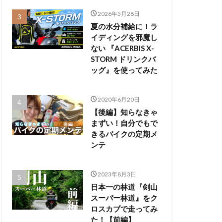
2026年5月28日
夏の水分補給に！ラ
イディングを邪魔し
ない 『ACERBIS X-
STORM ドリンクバ
ッグ』を使ってみた
2020年6月20日
【後編】知らなきゃ
まずい！自分でもで
きるバイクの定期メ
ンテ
2023年8月3日
日本一の林道『剣山
スーパー林道』をク
ロスカブで走ってみ
た！【前編】