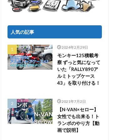
人気の記事
2024年2月29日
モンキー125積載考
察 ずっと気になって
いた「RALLY890ア
ルミトップケース
43」を取り付ける！
2021年7月2日
【N-VAN×セロー】
女性でも出来る！ト
ランポのやり方【動
画で説明】