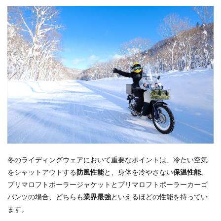
冬のライディングウェアにおいて重要なポイントは、冷たい空気
をシャットアウトする
防風性能
と、身体を冷やさない
保温性能
。
プリマロフトポーラージャケットとプリマロフトポーラーカーゴ
パンツの場合、どちらも
業界最強
といえるほどの性能を持ってい
ます。