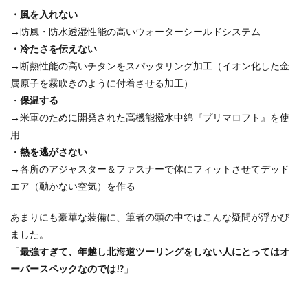
・風を入れない
→防風・防水透湿性能の高いウォーターシールドシステム
・冷たさを伝えない
→断熱性能の高いチタンをスパッタリング加工（イオン化した金
属原子を霧吹きのように付着させる加工）
・
保温する
→米軍のために開発された高機能撥水中綿『プリマロフト』を使
用
・
熱を逃がさない
→各所のアジャスター＆ファスナーで体にフィットさせてデッド
エア（動かない空気）を作る
あまりにも豪華な装備に、筆者の頭の中ではこんな疑問が浮かび
ました。
「
最強すぎて、年越し北海道ツーリングをしない人にとってはオ
ーバースペックなのでは!?
」