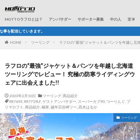
MOTTOラフロとは？
アンバサダー
サポーター募集
中の人
運営会
ラフ＆ロードが
HOME
ツーリング
ラフロの“最強”ジャケット＆パンツを年越し北
ラフロの“最強”ジャケット＆パンツを年越し北海道
ツーリングでレビュー！ 究極の防寒ライディングウ
ェアに出会えました!!
2023年2月10日
ツーリング
,
商品紹介
RR7693
,
RR7719LF
,
ゲストアンバサダー
,
スーパーカブ90
,
つーりんぐ
,
プ
リマロフト
,
商品紹介
,
極寒
,
越年宗谷岬ツー
,
高木はるか
ツーリング