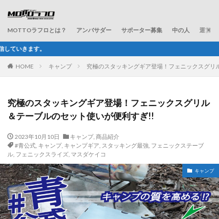
MOTTOラフロとは？
アンバサダー
サポーター募集
中の人
運営会
ラフ＆ロードが配信するWEBマ
HOME
キャンプ
究極のスタッキングギア登場！フェニックスグリル
究極のスタッキングギア登場！フェニックスグリル
＆テーブルのセット使いが便利すぎ!!
2023年10月10日
キャンプ
,
商品紹介
#青公式
,
キャンプ
,
キャンプギア
,
スタッキング最強
,
フェニックステーブ
ル
,
フェニックスライズ
,
マスダケイコ
キャンプ