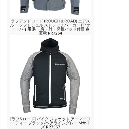
ラフアンドロード (ROUGH＆ROAD) エアス
ルー ソフトシェル ストレッチパーカー FP オ
ートバイ用 胸・肩・肘・脊椎パッド付属 春
夏秋 RR7254
[ラフ&ロード] バイク ジャケット アーマーフ
ーディー ブラック/ヘアライングレー Mサイ
ズ RR7557