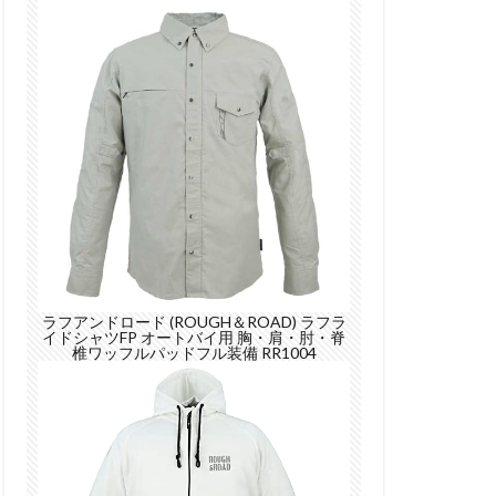
ラフアンドロード (ROUGH＆ROAD) ラフラ
イドシャツFP オートバイ用 胸・肩・肘・脊
椎ワッフルパッドフル装備 RR1004