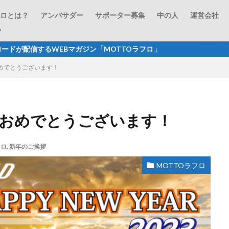
フロとは？
アンバサダー
サポーター募集
中の人
運営会社
プ
マガジン「MOTTOラフロ」 商品レビューからキャンプ、
おめでとうございます！
ておめでとうございます！
フロ
,
新年のご挨拶
MOTTOラフロ