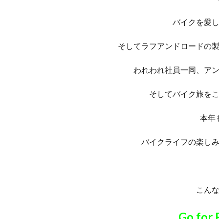
バイクを愛
そしてラフアンドロードの
われわれ社員一同、ア
そしてバイク旅を
本年
バイクライフの楽し
こん
Go for 