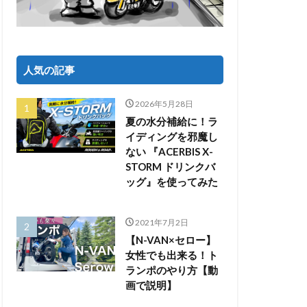
人気の記事
2026年5月28日
夏の水分補給に！ラ
イディングを邪魔し
ない 『ACERBIS X-
STORM ドリンクバ
ッグ』を使ってみた
2021年7月2日
【N-VAN×セロー】
女性でも出来る！ト
ランポのやり方【動
画で説明】