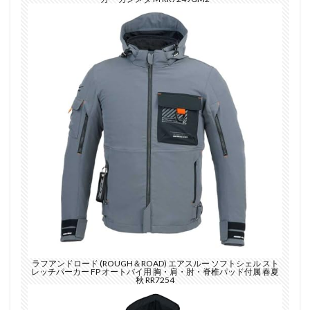
ラフアンドロード (ROUGH＆ROAD) エアスルー ソフトシェル スト
レッチパーカー FP オートバイ用 胸・肩・肘・脊椎パッド付属 春夏
秋 RR7254