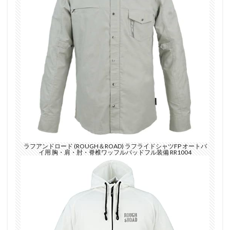
ラフアンドロード (ROUGH＆ROAD) ラフライドシャツFP オートバ
イ用 胸・肩・肘・脊椎ワッフルパッドフル装備 RR1004