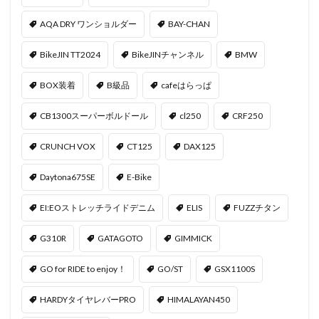
AQA DRY ワンショルダー
BAY-CHAN
BikeJIN TT2024
BikeJINチャンネル
BMW
BOX装着
B級品
cafeはらっぱ
CB1300スーパーボルドール
cl250
CRF250
CRUNCH VOX
CT125
DAX125
Daytona675SE
E-Bike
EI:EOストレッチライドデニム
ELIS
FUZZチタン
G310R
GATAGOTO
GIMMICK
GO for RIDE to enjoy！
GO/ST
GSX1100S
HARDYタイヤレバーPRO
HIMALAYAN450