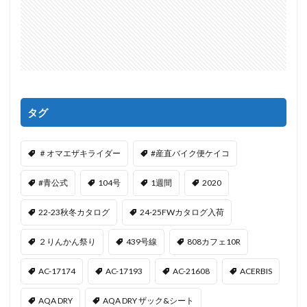
タグ
＃オマエザキライダー
#産直バイク便ケイコ
#青公式
104号
1週間
2020
22-23秋冬カタログ
24-25FWカタログ入荷
２りんかん祭り
439号線
808カフェ10R
AC-17174
AC-17193
AC-21608
ACERBIS
AQA DRY
AQA DRY ザック&シート