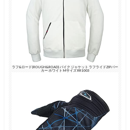
ラフ&ロード(ROUGH&ROAD) バイク ジャケット ラフライドZIPパー
カー ホワイト Mサイズ RR1003