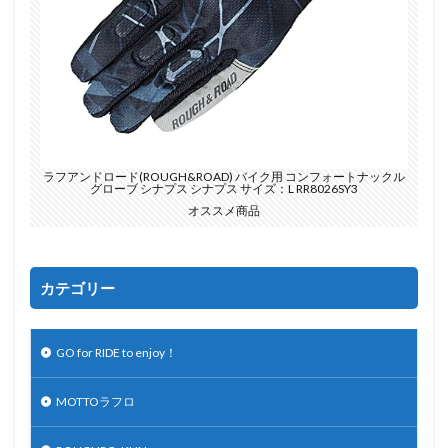
ラフアンドロード(ROUGH&ROAD) バイク用 コンフォートナックル
グローブ シナプス シナプス サイズ：L RR8026SY3
オススメ商品
カテゴリー
GO for RIDE to enjoy！
MOTTOラフロ