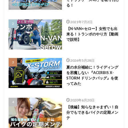
る！
2021年7月2日
【N-VAN×セロー】女性でも出
来る！トランポのやり方【動画
で説明】
2026年5月28日
夏の水分補給に！ライディング
を邪魔しない 『ACERBIS X-
STORM ドリンクバッグ』を使
ってみた
2020年6月20日
【後編】知らなきゃまずい！自
分でもできるバイクの定期メン
テ