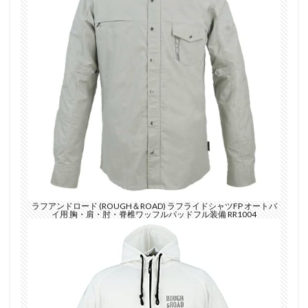
ラフアンドロード (ROUGH＆ROAD) ラフライドシャツFP オートバ
イ用 胸・肩・肘・脊椎ワッフルパッドフル装備 RR1004