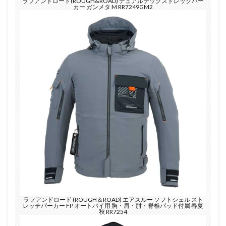
ラフアンドロード(ROUGH&ROAD) デュアルテックストレックパー
カー ガンメタ M RR7249GM2
ラフアンドロード (ROUGH＆ROAD) エアスルー ソフトシェル スト
レッチパーカー FP オートバイ用 胸・肩・肘・脊椎パッド付属 春夏
秋 RR7254