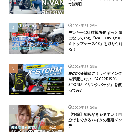
で説明】
2024年2月29日
モンキー125積載考察 ずっと気
になっていた「RALLY890アル
ミトップケース43」を取り付け
る！
2026年5月28日
夏の水分補給に！ライディング
を邪魔しない 『ACERBIS X-
STORM ドリンクバッグ』を使
ってみた
2020年6月20日
【後編】知らなきゃまずい！自
分でもできるバイクの定期メン
テ