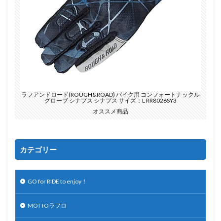
ラフアンドロード(ROUGH&ROAD) バイク用 コンフォートナックル
グローブ シナプス シナプス サイズ：L RR8026SY3
オススメ商品
カテゴリー
GO for RIDE to enjoy！
MOTTOラフロ