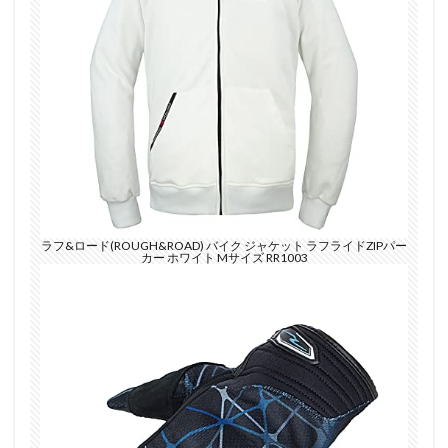
ラフ&ロード(ROUGH&ROAD) バイク ジャケット ラフライドZIPパー
カー ホワイト Mサイズ RR1003