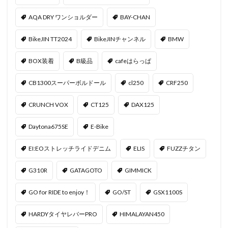
AQA DRY ワンショルダー
BAY-CHAN
BikeJIN TT2024
BikeJINチャンネル
BMW
BOX装着
B級品
cafeはらっぱ
CB1300スーパーボルドール
cl250
CRF250
CRUNCH VOX
CT125
DAX125
Daytona675SE
E-Bike
EI:EOストレッチライドデニム
ELIS
FUZZチタン
G310R
GATAGOTO
GIMMICK
GO for RIDE to enjoy！
GO/ST
GSX1100S
HARDYタイヤレバーPRO
HIMALAYAN450