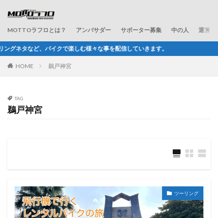
MOTTOラフロとは？
アンバサダー
サポーター募集
中の人
運営会
楽しむ様々な事を配信していきます。
HOME
鵜戸神宮
TAG
鵜戸神宮
ツーリング