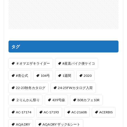
タグ
＃オマエザキライダー
#産直バイク便ケイコ
#青公式
104号
1週間
2020
22-23秋冬カタログ
24-25FWカタログ入荷
２りんかん祭り
439号線
808カフェ10R
AC-17174
AC-17193
AC-21608
ACERBIS
AQA DRY
AQA DRY ザック&シート