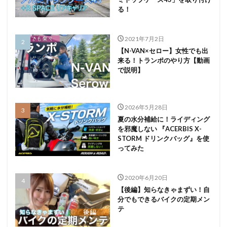
る！
2021年7月2日
【N-VAN×セロー】女性でも出
来る！トランポのやり方【動画
で説明】
2026年5月28日
夏の水分補給に！ライディング
を邪魔しない 『ACERBIS X-
STORM ドリンクバッグ』を使
ってみた
2020年6月20日
【後編】知らなきゃまずい！自
分でもできるバイクの定期メン
テ