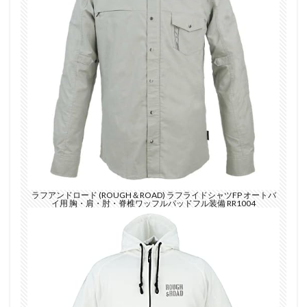
ラフアンドロード (ROUGH＆ROAD) ラフライドシャツFP オートバ
イ用 胸・肩・肘・脊椎ワッフルパッドフル装備 RR1004