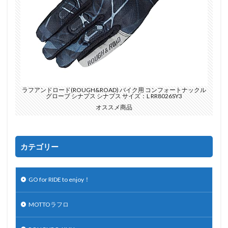
ラフアンドロード(ROUGH&ROAD) バイク用 コンフォートナックル
グローブ シナプス シナプス サイズ：L RR8026SY3
オススメ商品
カテゴリー
GO for RIDE to enjoy！
MOTTOラフロ