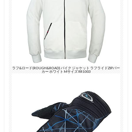
ラフ&ロード(ROUGH&ROAD) バイク ジャケット ラフライドZIPパー
カー ホワイト Mサイズ RR1003