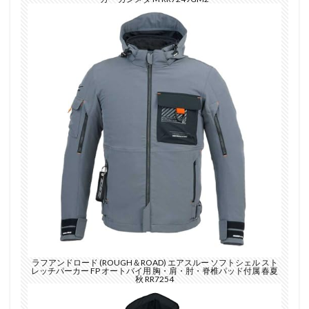
ラフアンドロード (ROUGH＆ROAD) エアスルー ソフトシェル スト
レッチパーカー FP オートバイ用 胸・肩・肘・脊椎パッド付属 春夏
秋 RR7254