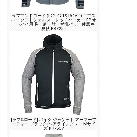
ラフアンドロード (ROUGH＆ROAD) エアス
ルー ソフトシェル ストレッチパーカー FP オ
ートバイ用 胸・肩・肘・脊椎パッド付属 春
夏秋 RR7254
[ラフ&ロード] バイク ジャケット アーマーフ
ーディー ブラック/ヘアライングレー Mサイ
ズ RR7557