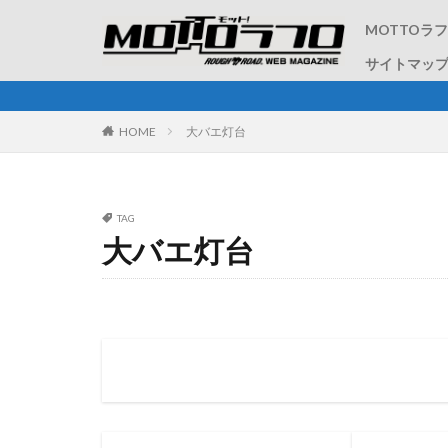
MOTTOラ
サイトマッ
ラフ＆
HOME
大バエ灯台
TAG
大バエ灯台