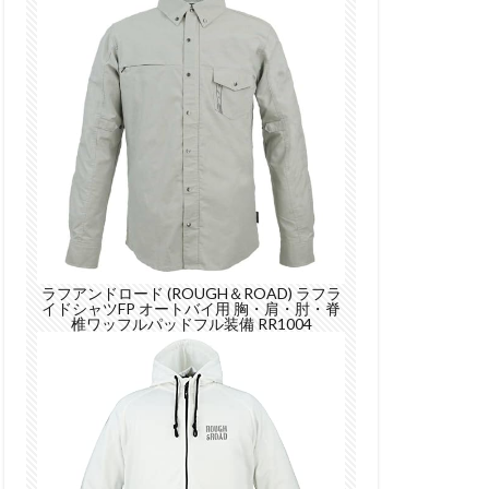
ラフアンドロード (ROUGH＆ROAD) ラフラ
イドシャツFP オートバイ用 胸・肩・肘・脊
椎ワッフルパッドフル装備 RR1004