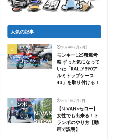
人気の記事
2024年2月29日
モンキー125積載考
察 ずっと気になって
いた「RALLY890ア
ルミトップケース
43」を取り付ける！
2021年7月2日
【N-VAN×セロー】
女性でも出来る！ト
ランポのやり方【動
画で説明】