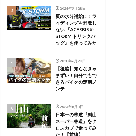
2026年5月28日
夏の水分補給に！ラ
イディングを邪魔し
ない 『ACERBIS X-
STORM ドリンクバ
ッグ』を使ってみた
2020年6月20日
【後編】知らなきゃ
まずい！自分でもで
きるバイクの定期メ
ンテ
2023年8月3日
日本一の林道『剣山
スーパー林道』をク
ロスカブで走ってみ
た！【前編】