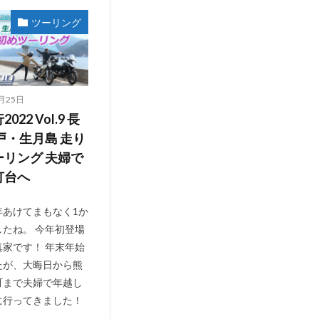
ツーリング
月25日
022 Vol.9 長
戸・生月島 走り
ーリング 夫婦で
灯台へ
年あけてまもなく1か
したね。 今年初登場
真家です！ 年末年始
たが、大晦日から熊
町まで夫婦で年越し
に行ってきました！