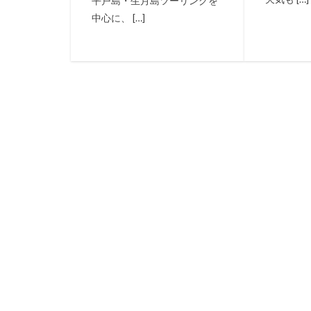
平戸島・生月島ツーリングを
中心に、 […]