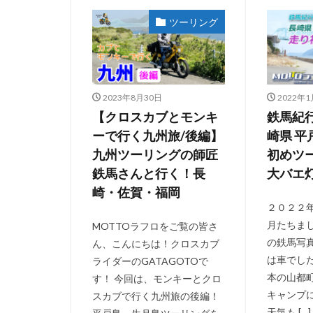
ツーリング
2023年8月30日
2022年1
【クロスカブとモンキ
鉄馬紀行2
ーで行く九州旅/後編】
崎県 平
九州ツーリングの師匠
初めツ
鉄馬さんと行く！長
大バエ
崎・佐賀・福岡
２０２２
月たちま
MOTTOラフロをご覧の皆さ
の鉄馬写
ん、こんにちは！クロスカブ
は車でし
ライダーのGATAGOTOで
本の山都
す！ 今回は、モンキーとクロ
キャンプ
スカブで行く九州旅の後編！
天気も […]