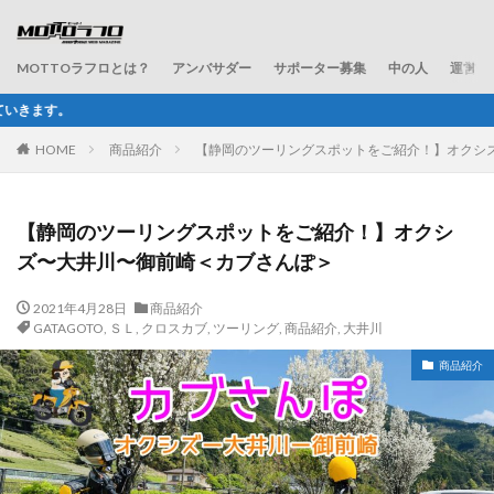
MOTTOラフロとは？
アンバサダー
サポーター募集
中の人
運営会
ラフ＆ロードが配信するW
HOME
商品紹介
【静岡のツーリングスポットをご紹介！】オクシ
【静岡のツーリングスポットをご紹介！】オクシ
ズ〜大井川〜御前崎＜カブさんぽ＞
2021年4月28日
商品紹介
GATAGOTO
,
ＳＬ
,
クロスカブ
,
ツーリング
,
商品紹介
,
大井川
商品紹介