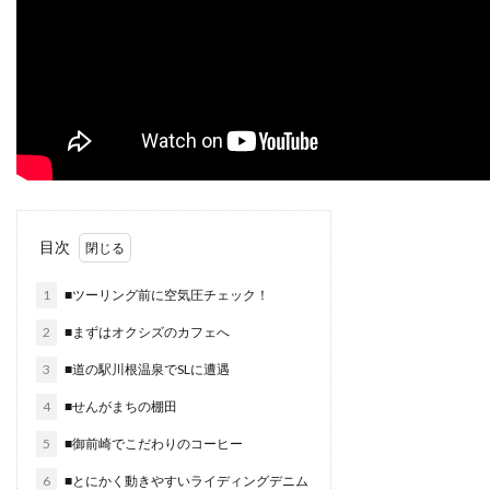
目次
1
■ツーリング前に空気圧チェック！
2
■まずはオクシズのカフェへ
3
■道の駅川根温泉でSLに遭遇
4
■せんがまちの棚田
5
■御前崎でこだわりのコーヒー
6
■とにかく動きやすいライディングデニム