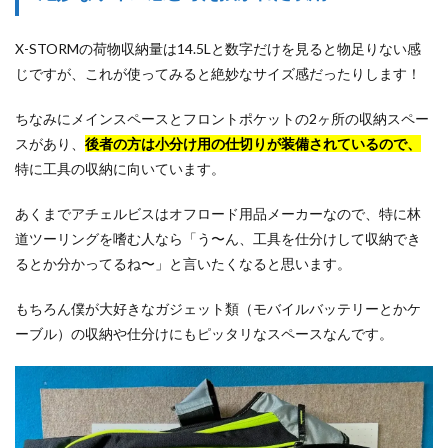
X-STORMの荷物収納量は14.5Lと数字だけを見ると物足りない感
じですが、これが使ってみると絶妙なサイズ感だったりします！
ちなみにメインスペースとフロントポケットの2ヶ所の収納スペー
スがあり、
後者の方は小分け用の仕切りが装備されているので、
特に工具の収納に向いています。
あくまでアチェルビスはオフロード用品メーカーなので、特に林
道ツーリングを嗜む人なら「う〜ん、工具を仕分けして収納でき
るとか分かってるね〜」と言いたくなると思います。
もちろん僕が大好きなガジェット類（モバイルバッテリーとかケ
ーブル）の収納や仕分けにもピッタリなスペースなんです。