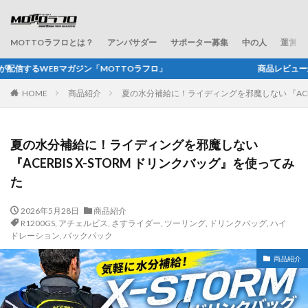
MOTTOラフロとは？
アンバサダー
サポーター募集
中の人
運営会
らキャンプ、ツーリングネタなど、バイクで楽しむ様々な事を配信していき
HOME
商品紹介
夏の水分補給に！ライディングを邪魔しない 『ACER
夏の水分補給に！ライディングを邪魔しない
『ACERBIS X-STORM ドリンクバッグ』を使ってみ
た
2026年5月28日
商品紹介
R1200GS
,
アチェルビス
,
さすライダー
,
ツーリング
,
ドリンクバッグ
,
ハイ
ドレーション
,
バックパック
商品紹介