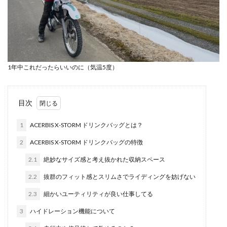
1年中これだったらいいのに（気温5度）
目次
1
ACERBIS X-STORM ドリンクバッグとは？
2
ACERBIS X-STORM ドリンクバッグの特徴
2.1
絶妙なサイズ感と考え抜かれた収納スペース
2.2
抜群のフィット感とスリムさでライディングを妨げない
2.3
細かいユーティリティが良い仕事してる
3
ハイドレーション機能について