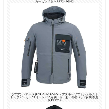
カー ガンメタ M RR7249GM2
ラフアンドロード (ROUGH＆ROAD) エアスルー ソフトシェル スト
レッチパーカー FP オートバイ用 胸・肩・肘・脊椎パッド付属 春夏
秋 RR7254