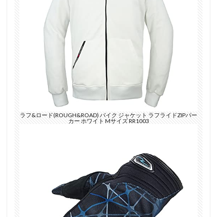
ラフ&ロード(ROUGH&ROAD) バイク ジャケット ラフライドZIPパー
カー ホワイト Mサイズ RR1003