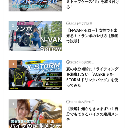
ミトップケース43」を取り付け
る！
2021年7月2日
【N-VAN×セロー】女性でも出
来る！トランポのやり方【動画
で説明】
2026年5月28日
夏の水分補給に！ライディング
を邪魔しない 『ACERBIS X-
STORM ドリンクバッグ』を使
ってみた
2020年6月20日
【後編】知らなきゃまずい！自
分でもできるバイクの定期メン
テ