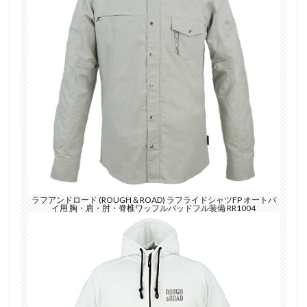
ラフアンドロード (ROUGH＆ROAD) ラフライドシャツFP オートバ
イ用 胸・肩・肘・脊椎ワッフルパッドフル装備 RR1004