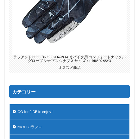
ラフアンドロード(ROUGH&ROAD) バイク用 コンフォートナックル
グローブ シナプス シナプス サイズ：L RR8026SY3
オススメ商品
カテゴリー
GO for RIDE to enjoy！
MOTTOラフロ