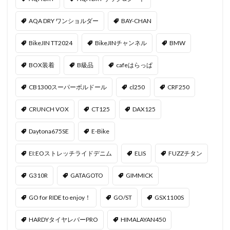
AQA DRY ワンショルダー
BAY-CHAN
BikeJIN TT2024
BikeJINチャンネル
BMW
BOX装着
B級品
cafeはらっぱ
CB1300スーパーボルドール
cl250
CRF250
CRUNCH VOX
CT125
DAX125
Daytona675SE
E-Bike
EI:EOストレッチライドデニム
ELIS
FUZZチタン
G310R
GATAGOTO
GIMMICK
GO for RIDE to enjoy！
GO/ST
GSX1100S
HARDYタイヤレバーPRO
HIMALAYAN450