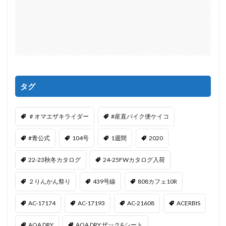
タグ
＃オマエザキライダー
#産直バイク便ケイコ
#青公式
104号
1週間
2020
22-23秋冬カタログ
24-25FWカタログ入荷
２りんかん祭り
439号線
808カフェ10R
AC-17174
AC-17193
AC-21608
ACERBIS
AQA DRY
AQA DRY ザック&シート