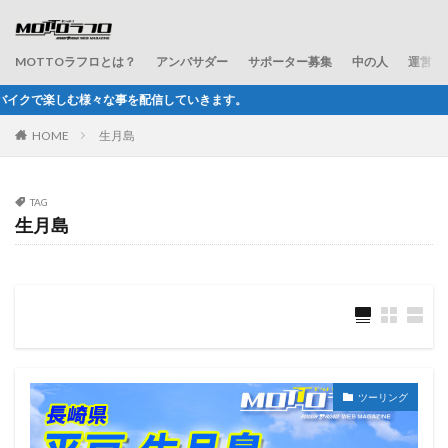
MOTTOラフロとは？
アンバサダー
サポーター募集
中の人
運営会
信していきます。
HOME
生月島
TAG
生月島
ツーリング