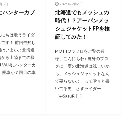
8月8日
2021年9月6日
Nにハンターカブ
北海道でもメッシュの
！
時代！？アーバンメッ
シュジャケットFPを検
んにちは歌うライダ
証してみた！
んです！ 前回告知し
回はいよいよ北海道
MOTTOラフロをご覧の皆
備から上陸までの様
様、こんにちわ♪ 自身のブロ
N-VANにハンターカ
グに「夏の北海道は涼しいか
！ 愛車が７回目の車
ら、メッシュジャケットなん
て要らないよ」って堂々と書
いてる男、さすライダー
（@SasuRi […]