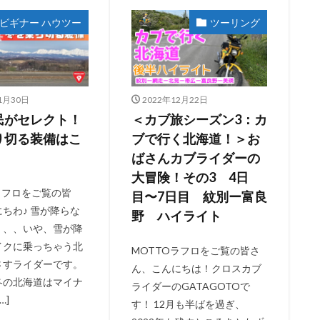
ビギナー ハウツー
ツーリング
1月30日
2022年12月22日
民がセレクト！
＜カブ旅シーズン3：カ
り切る装備はこ
ブで行く北海道！＞お
ばさんカブライダーの
大冒険！その3 4日
ラフロをご覧の皆
目〜7日目 紋別ー富良
ちわ♪ 雪が降らな
野 ハイライト
、、、いや、雪が降
イクに乗っちゃう北
MOTTOラフロをご覧の皆さ
さすライダーです。
ん、こんにちは！クロスカブ
冬の北海道はマイナ
ライダーのGATAGOTOで
…]
す！ 12月も半ばを過ぎ、