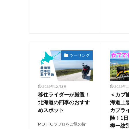
ツーリング
2022年12月3日
2022年1
移住ライダーが厳選！
＜カブ
北海道の四季のおすす
海道上
めスポット
カブラ
険！1
MOTTOラフロをご覧の皆
樽ー紋