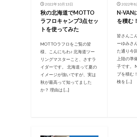
2022年10月13日
2022年
秋の北海道でMOTTO
N-VA
ラフロキャンプ3点セッ
を積む
トを使ってみた
皆さんこ
ーゆみさ
MOTTOラフロをご覧の皆
た通り今
様、こんにちわ♪ 北海道ツー
上陸の準
リングマスターこと、さすラ
子です。 
イダーです。 北海道って夏の
ブを積む
イメージが強いですが、実は
検を […]
秋が最高って知ってました
か？ 理由は […]