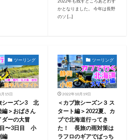
2022年も残すところあとわず
かとなりました。 今年は長野
のソ […]
ツーリング
ツーリング
1月15日
2022年10月19日
旅シーズン3 北
＜カブ旅シーズン３ ス
陸編＞おばさん
タート編＞2022夏、カ
イダーの大冒
ブで北海道行ってき
日目〜3日目 小
た！ 長旅の雨対策は
別編
ラフロのギアでばっち