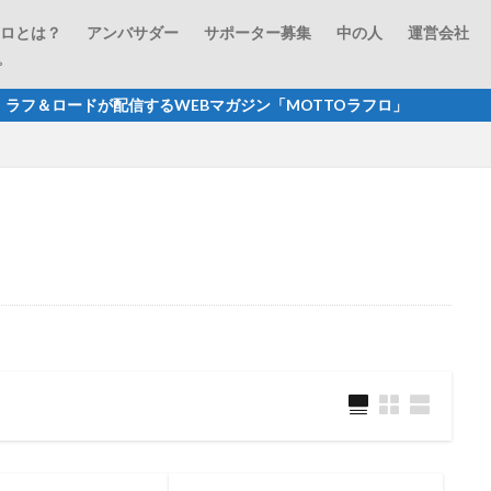
フロとは？
アンバサダー
サポーター募集
中の人
運営会社
プ
信するWEBマガジン「MOTTOラフロ」 商品レビューから