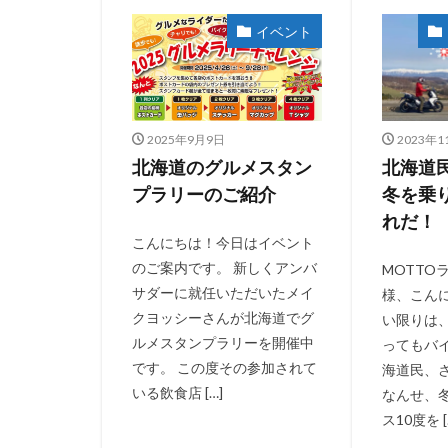
イベント
2025年9月9日
2023年1
北海道のグルメスタン
北海道
プラリーのご紹介
冬を乗
れだ！
こんにちは！今日はイベント
のご案内です。 新しくアンバ
MOTTO
サダーに就任いただいたメイ
様、こんに
クヨッシーさんが北海道でグ
い限りは
ルメスタンプラリーを開催中
ってもバ
です。 この度その参加されて
海道民、
いる飲食店 […]
なんせ、
ス10度を [