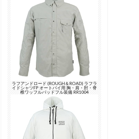
ラフアンドロード (ROUGH＆ROAD) ラフラ
イドシャツFP オートバイ用 胸・肩・肘・脊
椎ワッフルパッドフル装備 RR1004