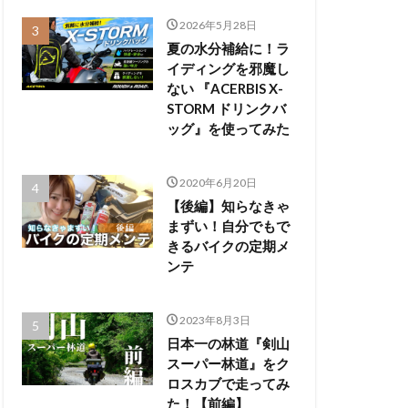
2026年5月28日
夏の水分補給に！ラ
イディングを邪魔し
ない 『ACERBIS X-
STORM ドリンクバ
ッグ』を使ってみた
2020年6月20日
【後編】知らなきゃ
まずい！自分でもで
きるバイクの定期メ
ンテ
2023年8月3日
日本一の林道『剣山
スーパー林道』をク
ロスカブで走ってみ
た！【前編】