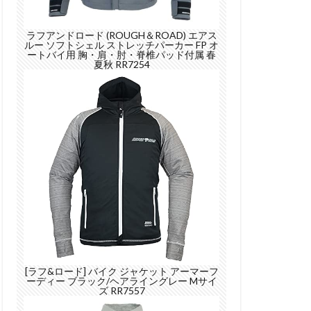
ラフアンドロード (ROUGH＆ROAD) エアス
ルー ソフトシェル ストレッチパーカー FP オ
ートバイ用 胸・肩・肘・脊椎パッド付属 春
夏秋 RR7254
[ラフ&ロード] バイク ジャケット アーマーフ
ーディー ブラック/ヘアライングレー Mサイ
ズ RR7557