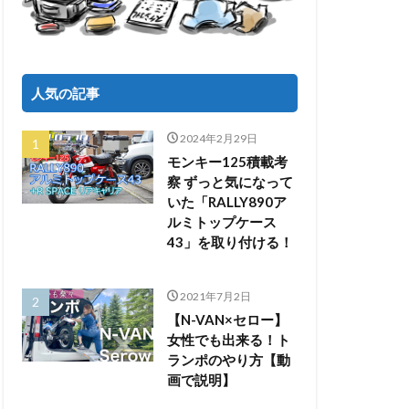
人気の記事
2024年2月29日
モンキー125積載考
察 ずっと気になって
いた「RALLY890ア
ルミトップケース
43」を取り付ける！
2021年7月2日
【N-VAN×セロー】
女性でも出来る！ト
ランポのやり方【動
画で説明】