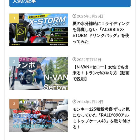
人気の記事
2026年5月28日
夏の水分補給に！ライディング
を邪魔しない 『ACERBIS X-
STORM ドリンクバッグ』を使
ってみた
2021年7月2日
【N-VAN×セロー】女性でも出
来る！トランポのやり方【動画
で説明】
2024年2月29日
モンキー125積載考察 ずっと気
になっていた「RALLY890アル
ミトップケース43」を取り付け
る！