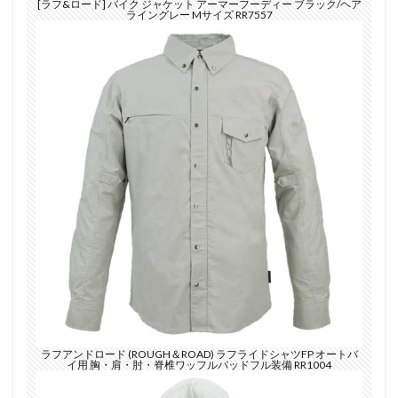
[ラフ&ロード] バイク ジャケット アーマーフーディー ブラック/ヘア
ライングレー Mサイズ RR7557
ラフアンドロード (ROUGH＆ROAD) ラフライドシャツFP オートバ
イ用 胸・肩・肘・脊椎ワッフルパッドフル装備 RR1004