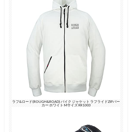
ラフ&ロード(ROUGH&ROAD) バイク ジャケット ラフライドZIPパー
カー ホワイト Mサイズ RR1003