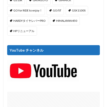
G310R
GATAGOTO
GIMMICK
GO for RIDE to enjoy！
GO/ST
GSX1100S
HARDYタイヤレバーPRO
HIMALAYAN450
HPリニューアル
YouTube チャンネル