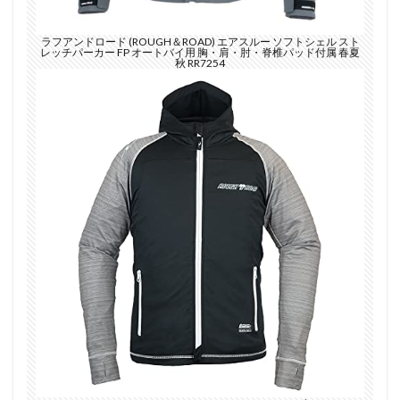
ラフアンドロード (ROUGH＆ROAD) エアスルー ソフトシェル スト
レッチパーカー FP オートバイ用 胸・肩・肘・脊椎パッド付属 春夏
秋 RR7254