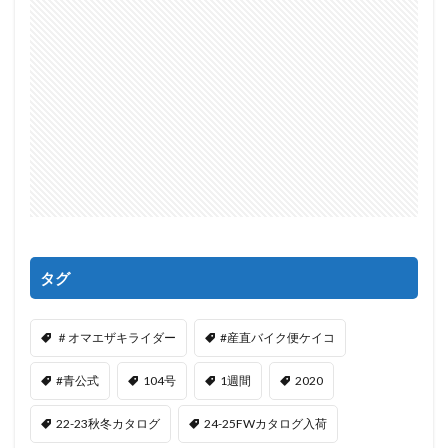
タグ
＃オマエザキライダー
#産直バイク便ケイコ
#青公式
104号
1週間
2020
22-23秋冬カタログ
24-25FWカタログ入荷